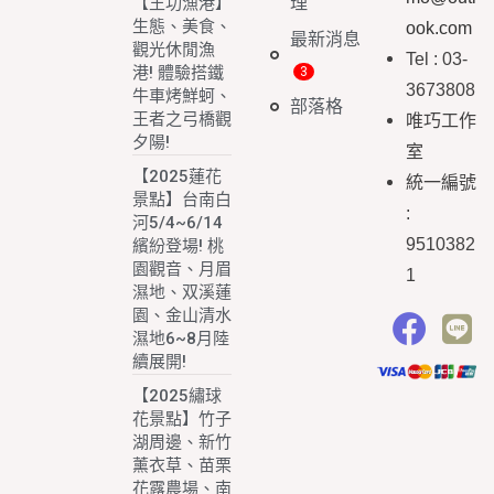
理
【王功漁港】
生態、美食、
ook.com
最新消息
觀光休閒漁
Tel : 03-
港! 體驗搭鐵
3673808
牛車烤鮮蚵、
部落格
王者之弓橋觀
唯巧工作
夕陽!
室
【2025蓮花
統一編號
景點】台南白
:
河5/4~6/14
9510382
繽紛登場! 桃
園觀音、月眉
1
濕地、双溪蓮
園、金山清水
濕地6~8月陸
續展開!
【2025繡球
花景點】竹子
湖周邊、新竹
薰衣草、苗栗
花露農場、南