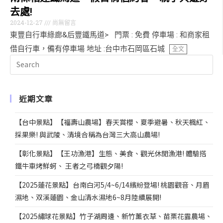
去處!
2024-12-27
尚無留言
東豐自行車綠廊&后豐鐵馬道> 門票 : 免費 停車場 : 和商家租
借自行車，備有停車場 地址 :台中市石岡區石城
全文
近期文章
【台中景點】【福壽山農場】春天賞櫻、夏季避暑、秋天楓紅、
採果樂! 與武陵、清境合稱為台灣三大高山農場!
【彰化景點】【王功漁港】生態、美食、觀光休閒漁港! 體驗搭
鐵牛車烤鮮蚵、 王者之弓橋觀夕陽!
【2025蓮花景點】台南白河5/4~6/14繽紛登場! 桃園觀音、月眉
濕地、双溪蓮園、金山清水濕地6~8月陸續展開!
【2025繡球花景點】竹子湖周邊、新竹薰衣草、苗栗花露農場、