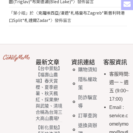
園(Triglav)*布萊德湖(Bled Lake)*
〉發佈留言
「
葉小姐
」於〈
克羅埃西亞/漫遊*札格雷布Zagreb*斯普利特港
口Split*札達爾Zadar*
〉發佈留言
最新文章
資訊連結
客服資訊
【台中景點】
購物須知
客服時間
:
【福壽山農
隱私權政
場】春天賞
週一
~
週
櫻、夏季避
策
五
(9:00~
暑、秋天楓
防詐騙宣
17:00)
紅、採果樂!
導
與武陵、清境
Email
:
合稱為台灣三
訂單查詢
service.c
大高山農場!
omelymo
退換貨辦
【彰化景點】
mo@outl