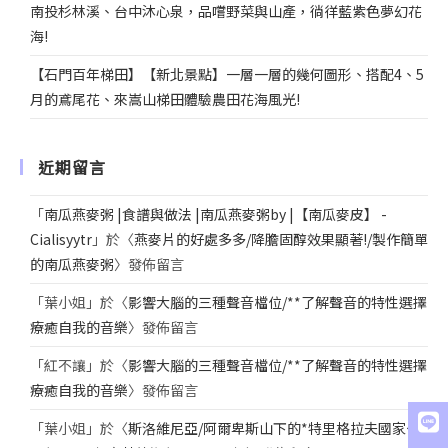
南投杉林溪、台中沐心泉，品嚐野菜與山產，徜徉藍紫色夢幻花
海!
【石門百年梯田】【新北景點】一層一層的幾何圖形、搭配4、5
月的鳶尾花、來嵩山梯田體驗農田花海風光!
近期留言
「
南瓜燕麥粥 |食譜與做法 |南瓜燕麥粥by |【南瓜麥皮】 -
Cialisyytr
」於〈
燕麥片的好處多多/降膽固醇效果顯著!/製作簡單
的南瓜燕麥粥
〉發佈留言
「
葉小姐
」於〈
影響大腦的三種聲音檔位/**了解聲音的特性選擇
療癒自我的音樂
〉發佈留言
「
紅不讓
」於〈
影響大腦的三種聲音檔位/**了解聲音的特性選擇
療癒自我的音樂
〉發佈留言
「
葉小姐
」於〈
斯洛維尼亞/阿爾卑斯山下的*特里格拉夫國家公