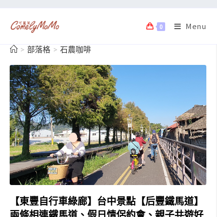
Menu
0
>
部落格
>
石農咖啡
【東豐自行車綠廊】台中景點【后豐鐵馬道】
兩條相連鐵馬道、假日情侶約會、親子共遊好