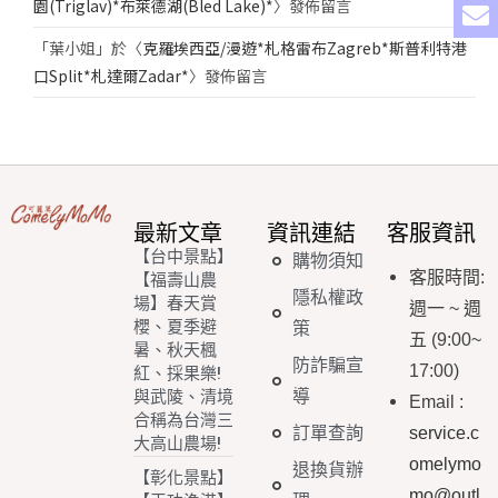
園(Triglav)*布萊德湖(Bled Lake)*
〉發佈留言
「
葉小姐
」於〈
克羅埃西亞/漫遊*札格雷布Zagreb*斯普利特港
口Split*札達爾Zadar*
〉發佈留言
最新文章
資訊連結
客服資訊
【台中景點】
購物須知
客服時間
:
【福壽山農
隱私權政
場】春天賞
週一
~
週
櫻、夏季避
策
五
(9:00~
暑、秋天楓
防詐騙宣
17:00)
紅、採果樂!
導
與武陵、清境
Email
:
合稱為台灣三
訂單查詢
service.c
大高山農場!
omelymo
退換貨辦
【彰化景點】
mo@outl