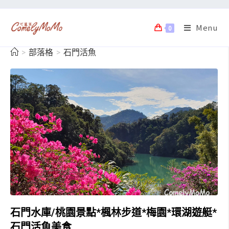
Menu
0
>
部落格
>
石門活魚
石門水庫/桃園景點*楓林步道*梅園*環湖遊艇*
石門活魚美食