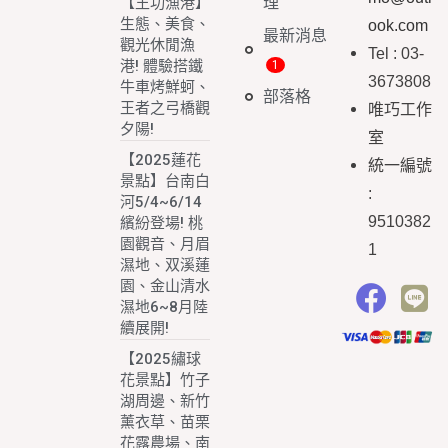
理
【王功漁港】
生態、美食、
ook.com
最新消息
觀光休閒漁
Tel : 03-
港! 體驗搭鐵
3673808
牛車烤鮮蚵、
部落格
王者之弓橋觀
唯巧工作
夕陽!
室
【2025蓮花
統一編號
景點】台南白
:
河5/4~6/14
9510382
繽紛登場! 桃
園觀音、月眉
1
濕地、双溪蓮
園、金山清水
濕地6~8月陸
續展開!
【2025繡球
花景點】竹子
湖周邊、新竹
薰衣草、苗栗
花露農場、南