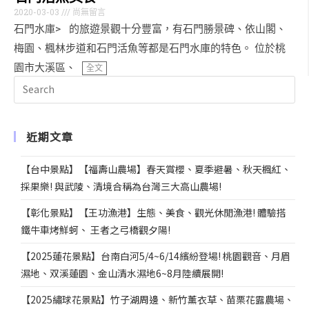
2020-03-03
尚無留言
石門水庫> 的旅遊景觀十分豐富，有石門勝景碑、依山閣、
梅園、楓林步道和石門活魚等都是石門水庫的特色。 位於桃
園市大溪區、
全文
近期文章
【台中景點】【福壽山農場】春天賞櫻、夏季避暑、秋天楓紅、
採果樂! 與武陵、清境合稱為台灣三大高山農場!
【彰化景點】【王功漁港】生態、美食、觀光休閒漁港! 體驗搭
鐵牛車烤鮮蚵、 王者之弓橋觀夕陽!
【2025蓮花景點】台南白河5/4~6/14繽紛登場! 桃園觀音、月眉
濕地、双溪蓮園、金山清水濕地6~8月陸續展開!
【2025繡球花景點】竹子湖周邊、新竹薰衣草、苗栗花露農場、