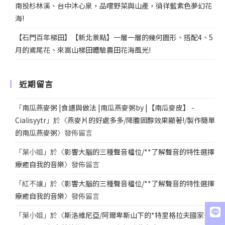
南投杉林溪、台中沐心泉，品嚐野菜與山產，徜徉藍紫色夢幻花
海!
【石門百年梯田】【新北景點】一層一層的幾何圖形、搭配4、5
月的鳶尾花、來嵩山梯田體驗農田花海風光!
近期留言
「
南瓜燕麥粥 |食譜與做法 |南瓜燕麥粥by |【南瓜麥皮】 -
Cialisyytr
」於〈
燕麥片的好處多多/降膽固醇效果顯著!/製作簡單
的南瓜燕麥粥
〉發佈留言
「
葉小姐
」於〈
影響大腦的三種聲音檔位/**了解聲音的特性選擇
療癒自我的音樂
〉發佈留言
「
紅不讓
」於〈
影響大腦的三種聲音檔位/**了解聲音的特性選擇
療癒自我的音樂
〉發佈留言
「
葉小姐
」於〈
斯洛維尼亞/阿爾卑斯山下的*特里格拉夫國家公