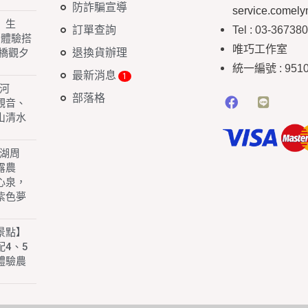
防詐騙宣導
service.comel
】生
訂單查詢
Tel : 03-36738
 體驗搭
唯巧工作室
退換貨辦理
橋觀夕
統一編號
: 951
最新消息
白河
部落格
園觀音、
山清水
子湖周
露農
心泉，
紫色夢
景點】
4、5
體驗農