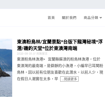
首頁
關於我們
商品分類
東澳粉鳥林/宜蘭景點*台版下龍灣秘境*浮
潛/磯釣天堂*位於東澳灣南端
2020-08-10
尚無留言
東澳粉鳥林漁港> 宜蘭縣蘇澳的粉鳥林漁港，位於
東澳灣的最南端，是僻靜的小漁港，小編早已耳聞粉
鳥林，因以前有位朋友喜歡在此潛水，以前人少，現
在假日人潮實在太多，早
…閱讀更多