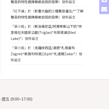
聲音的特性選擇療癒自我的音樂
〉發佈留言
「
紅不讓
」於〈
影響大腦的三種聲音檔位/**了解
聲音的特性選擇療癒自我的音樂
〉發佈留言
「
葉小姐
」於〈
斯洛維尼亞/阿爾卑斯山下的*特
里格拉夫國家公園(Triglav)*布萊德湖(Bled
Lake)*
〉發佈留言
「
葉小姐
」於〈
克羅埃西亞/漫遊*札格雷布
Zagreb*斯普利特港口Split*札達爾Zadar*
〉發
佈留言
~
週五
(9:00~17:00)