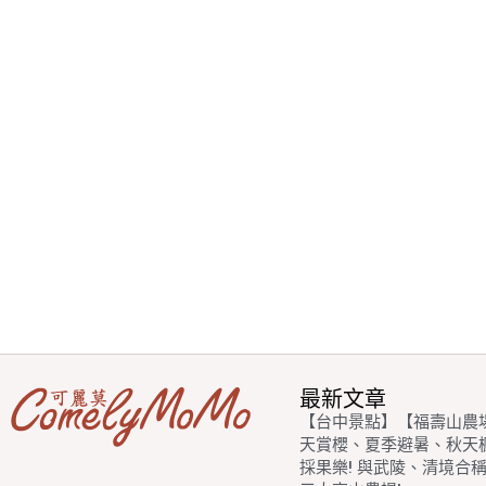
最新文章
【台中景點】【福壽山農
天賞櫻、夏季避暑、秋天
採果樂! 與武陵、清境合