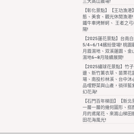
三大高山農場!
【彰化景點】【王功漁港
態、美食、觀光休閒漁港!
鐵牛車烤鮮蚵、 王者之弓
陽!
【2025蓮花景點】台南
5/4~6/14繽紛登場! 桃
月眉濕地、双溪蓮園、金
濕地6~8月陸續展開!
【2025繡球花景點】竹
邊、新竹薰衣草、苗栗花
場、南投杉林溪、台中沐
品嚐野菜與山產，徜徉藍
幻花海!
【石門百年梯田】【新北
一層一層的幾何圖形、搭配
月的鳶尾花、來嵩山梯田
田花海風光!