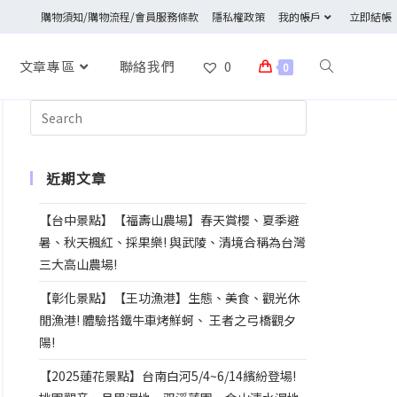
購物須知/購物流程/會員服務條款
隱私權政策
我的帳戶
立即結帳
文章專區
聯絡我們
0
0
近期文章
【台中景點】【福壽山農場】春天賞櫻、夏季避
暑、秋天楓紅、採果樂! 與武陵、清境合稱為台灣
三大高山農場!
【彰化景點】【王功漁港】生態、美食、觀光休
閒漁港! 體驗搭鐵牛車烤鮮蚵、 王者之弓橋觀夕
陽!
【2025蓮花景點】台南白河5/4~6/14繽紛登場!