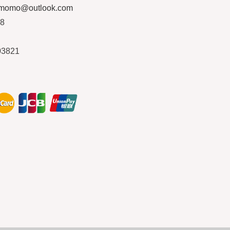
ymomo@outlook.com
08
03821