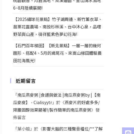
桃園觀音、月眉濕地、双溪蓮園、金山清水濕地
6~8月陸續展開!
【2025繡球花景點】竹子湖周邊、新竹薰衣草、
苗栗花露農場、南投杉林溪、台中沐心泉，品嚐
野菜與山產，徜徉藍紫色夢幻花海!
【石門百年梯田】【新北景點】一層一層的幾何
圖形、搭配4、5月的鳶尾花、來嵩山梯田體驗農
田花海風光!
近期留言
「
南瓜燕麥粥 |食譜與做法 |南瓜燕麥粥by |【南
瓜麥皮】 - Cialisyytr
」於〈
燕麥片的好處多多/
降膽固醇效果顯著!/製作簡單的南瓜燕麥粥
〉發
佈留言
「
葉小姐
」於〈
影響大腦的三種聲音檔位/**了解