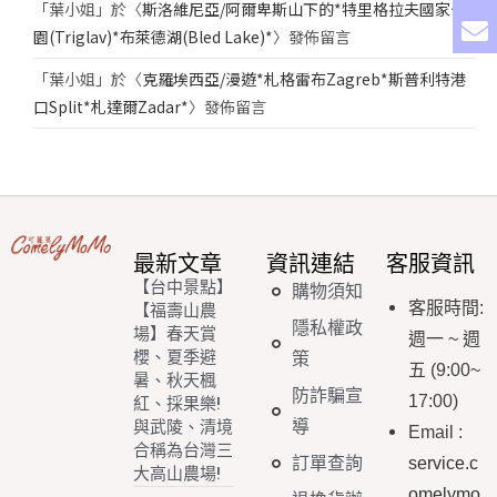
「
葉小姐
」於〈
斯洛維尼亞/阿爾卑斯山下的*特里格拉夫國家公
園(Triglav)*布萊德湖(Bled Lake)*
〉發佈留言
「
葉小姐
」於〈
克羅埃西亞/漫遊*札格雷布Zagreb*斯普利特港
口Split*札達爾Zadar*
〉發佈留言
最新文章
資訊連結
客服資訊
【台中景點】
購物須知
客服時間
:
【福壽山農
隱私權政
場】春天賞
週一
~
週
櫻、夏季避
策
五
(9:00~
暑、秋天楓
防詐騙宣
17:00)
紅、採果樂!
導
與武陵、清境
Email
:
合稱為台灣三
訂單查詢
service.c
大高山農場!
omelymo