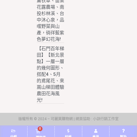
薰衣草、苗栗
花露農場、南
投杉林溪、台
中沐心泉，品
嚐野菜與山
產，徜徉藍紫
色夢幻花海!
【石門百年梯
田】【新北景
點】一層一層
的幾何圖形、
搭配4、5月
的鳶尾花、來
嵩山梯田體驗
農田花海風
光!
版權所有 © 2024 – 可麗莫購物網 | 網頁協助 :
小訣行銷工作室
0