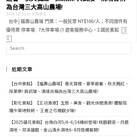
為台灣三大高山農場!
2026-02-02
尚無留言
台中│福壽山農場 門票：一般民眾 NT$100/人；不同證件有
優待票 停車場 : 7大停車場 (1.遊客服務中心、2.國民賓館
全
文
近期文章
【台中景點】【福壽山農場】春天賞櫻、夏季避暑、秋天楓紅、
採果樂! 與武陵、清境合稱為台灣三大高山農場!
【彰化景點】【王功漁港】生態、美食、觀光休閒漁港! 體驗搭
鐵牛車烤鮮蚵、 王者之弓橋觀夕陽!
【2025蓮花景點】台南白河5/4~6/14繽紛登場! 桃園觀音、月眉
濕地、双溪蓮園、金山清水濕地6~8月陸續展開!