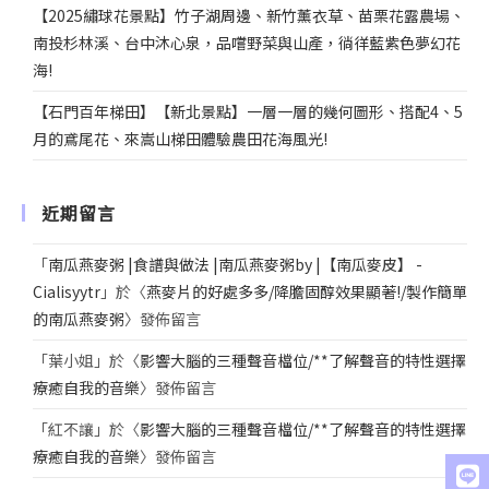
【2025繡球花景點】竹子湖周邊、新竹薰衣草、苗栗花露農場、
南投杉林溪、台中沐心泉，品嚐野菜與山產，徜徉藍紫色夢幻花
海!
【石門百年梯田】【新北景點】一層一層的幾何圖形、搭配4、5
月的鳶尾花、來嵩山梯田體驗農田花海風光!
近期留言
「
南瓜燕麥粥 |食譜與做法 |南瓜燕麥粥by |【南瓜麥皮】 -
Cialisyytr
」於〈
燕麥片的好處多多/降膽固醇效果顯著!/製作簡單
的南瓜燕麥粥
〉發佈留言
「
葉小姐
」於〈
影響大腦的三種聲音檔位/**了解聲音的特性選擇
療癒自我的音樂
〉發佈留言
「
紅不讓
」於〈
影響大腦的三種聲音檔位/**了解聲音的特性選擇
療癒自我的音樂
〉發佈留言