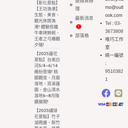
退換貨辦
【彰化景點】
mo@outl
理
【王功漁港】
生態、美食、
ook.com
最新消息
觀光休閒漁
Tel : 03-
港! 體驗搭鐵
3673808
牛車烤鮮蚵、
部落格
王者之弓橋觀
唯巧工作
夕陽!
室
【2025蓮花
統一編號
景點】台南白
:
河5/4~6/14
9510382
繽紛登場! 桃
園觀音、月眉
1
濕地、双溪蓮
園、金山清水
濕地6~8月陸
續展開!
【2025繡球
花景點】竹子
湖周邊、新竹