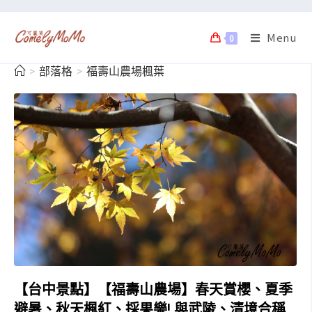
Menu
0
>
部落格
>
福壽山農場楓葉
【台中景點】【福壽山農場】春天賞櫻、夏季
避暑、秋天楓紅、採果樂! 與武陵、清境合稱