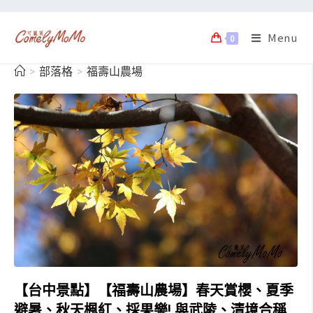
Menu
0
>
部落格
>
福壽山農場
【台中景點】【福壽山農場】春天賞櫻、夏季
避暑、秋天楓紅、採果樂! 與武陵、清境合稱