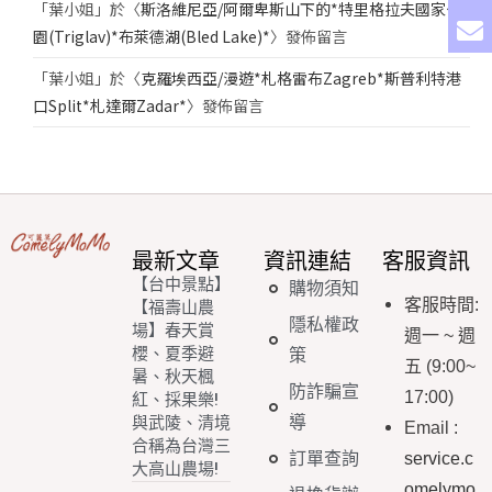
「
葉小姐
」於〈
斯洛維尼亞/阿爾卑斯山下的*特里格拉夫國家公
園(Triglav)*布萊德湖(Bled Lake)*
〉發佈留言
「
葉小姐
」於〈
克羅埃西亞/漫遊*札格雷布Zagreb*斯普利特港
口Split*札達爾Zadar*
〉發佈留言
最新文章
資訊連結
客服資訊
【台中景點】
購物須知
客服時間
:
【福壽山農
隱私權政
場】春天賞
週一
~
週
櫻、夏季避
策
五
(9:00~
暑、秋天楓
防詐騙宣
17:00)
紅、採果樂!
導
與武陵、清境
Email
:
合稱為台灣三
訂單查詢
service.c
大高山農場!
omelymo