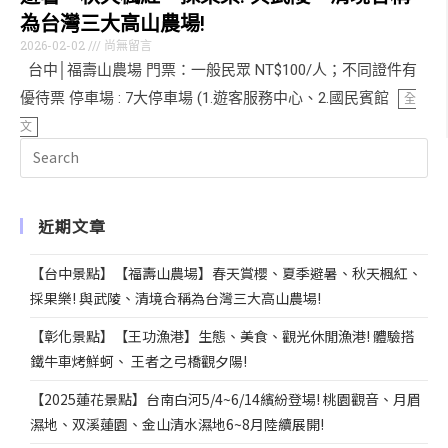
為台灣三大高山農場!
2026-02-02
尚無留言
台中│福壽山農場 門票：一般民眾 NT$100/人；不同證件有
優待票 停車場 : 7大停車場 (1.遊客服務中心、2.國民賓館
全
文
近期文章
【台中景點】【福壽山農場】春天賞櫻、夏季避暑、秋天楓紅、
採果樂! 與武陵、清境合稱為台灣三大高山農場!
【彰化景點】【王功漁港】生態、美食、觀光休閒漁港! 體驗搭
鐵牛車烤鮮蚵、 王者之弓橋觀夕陽!
【2025蓮花景點】台南白河5/4~6/14繽紛登場! 桃園觀音、月眉
濕地、双溪蓮園、金山清水濕地6~8月陸續展開!