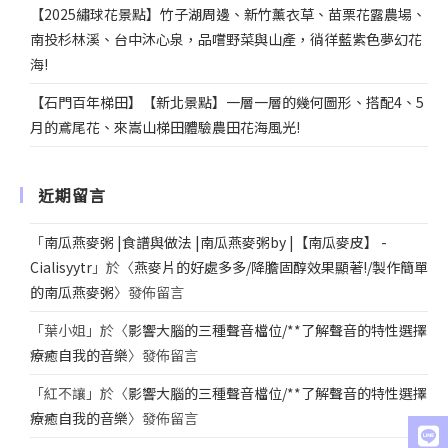
【2025繡球花景點】竹子湖周邊、新竹薰衣草、苗栗花露農場、
南投杉林溪、台中沐心泉，品嚐野菜與山產，徜徉藍紫色夢幻花
海!
【石門百年梯田】【新北景點】一層一層的幾何圖形、搭配4、5
月的鳶尾花、來嵩山梯田體驗農田花海風光!
近期留言
「
南瓜燕麥粥 |食譜與做法 |南瓜燕麥粥by |【南瓜麥皮】 -
Cialisyytr
」於〈
燕麥片的好處多多/降膽固醇效果顯著!/製作簡單
的南瓜燕麥粥
〉發佈留言
「
葉小姐
」於〈
影響大腦的三種聲音檔位/**了解聲音的特性選擇
療癒自我的音樂
〉發佈留言
「
紅不讓
」於〈
影響大腦的三種聲音檔位/**了解聲音的特性選擇
療癒自我的音樂
〉發佈留言