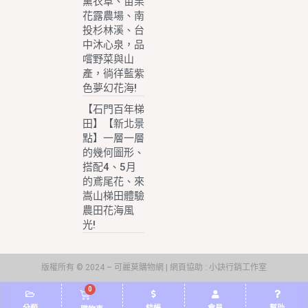
薰衣草、苗栗
花露農場、南
投杉林溪、台
中沐心泉，品
嚐野菜與山
產，徜徉藍紫
色夢幻花海!
【石門百年梯
田】【新北景
點】一層一層
的幾何圖形、
搭配4、5月
的鳶尾花、來
嵩山梯田體驗
農田花海風
光!
版權所有 © 2024 – 可麗莫購物網 | 網頁協助 :
小訣行銷工作室
0