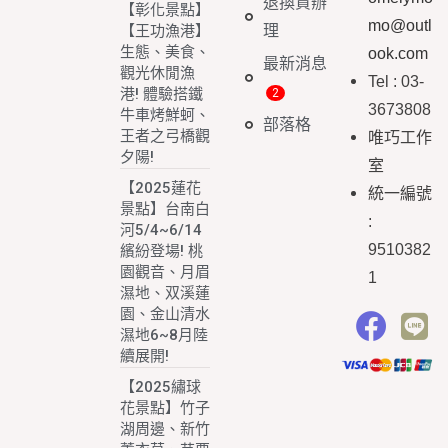
退換貨辦
【彰化景點】
mo@outl
理
【王功漁港】
生態、美食、
ook.com
最新消息
觀光休閒漁
Tel : 03-
港! 體驗搭鐵
3673808
牛車烤鮮蚵、
部落格
王者之弓橋觀
唯巧工作
夕陽!
室
【2025蓮花
統一編號
景點】台南白
:
河5/4~6/14
9510382
繽紛登場! 桃
園觀音、月眉
1
濕地、双溪蓮
園、金山清水
濕地6~8月陸
續展開!
【2025繡球
花景點】竹子
湖周邊、新竹