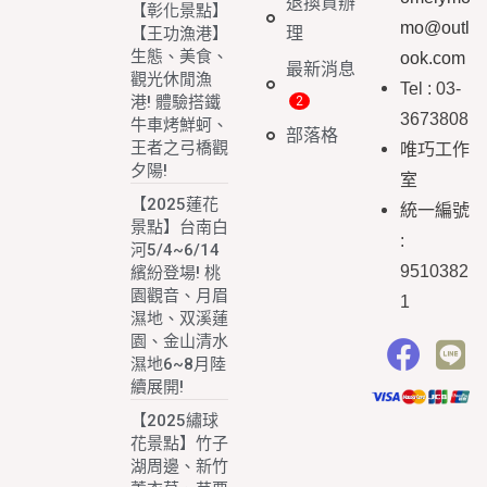
退換貨辦
【彰化景點】
mo@outl
理
【王功漁港】
生態、美食、
ook.com
最新消息
觀光休閒漁
Tel : 03-
港! 體驗搭鐵
3673808
牛車烤鮮蚵、
部落格
王者之弓橋觀
唯巧工作
夕陽!
室
【2025蓮花
統一編號
景點】台南白
:
河5/4~6/14
9510382
繽紛登場! 桃
園觀音、月眉
1
濕地、双溪蓮
園、金山清水
濕地6~8月陸
續展開!
【2025繡球
花景點】竹子
湖周邊、新竹