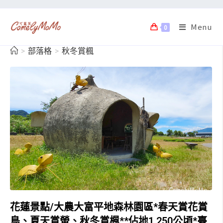
Menu
0
>
部落格
>
秋冬賞楓
花蓮景點/大農大富平地森林園區*春天賞花賞
鳥、夏天賞螢、秋冬賞楓**佔地1,250公頃*臺