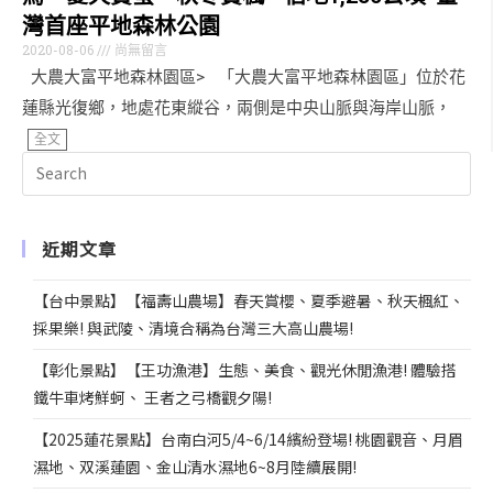
灣首座平地森林公園
2020-08-06
尚無留言
大農大富平地森林園區> 「大農大富平地森林園區」位於花
蓮縣光復鄉，地處花東縱谷，兩側是中央山脈與海岸山脈，
全文
近期文章
【台中景點】【福壽山農場】春天賞櫻、夏季避暑、秋天楓紅、
採果樂! 與武陵、清境合稱為台灣三大高山農場!
【彰化景點】【王功漁港】生態、美食、觀光休閒漁港! 體驗搭
鐵牛車烤鮮蚵、 王者之弓橋觀夕陽!
【2025蓮花景點】台南白河5/4~6/14繽紛登場! 桃園觀音、月眉
濕地、双溪蓮園、金山清水濕地6~8月陸續展開!