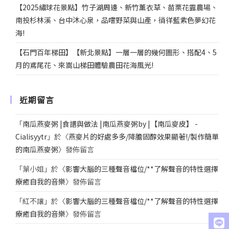
【2025繡球花景點】竹子湖周邊、新竹薰衣草、苗栗花露農場、
南投杉林溪、台中沐心泉，品嚐野菜與山產，徜徉藍紫色夢幻花
海!
【石門百年梯田】【新北景點】一層一層的幾何圖形、搭配4、5
月的鳶尾花、來嵩山梯田體驗農田花海風光!
近期留言
「
南瓜燕麥粥 |食譜與做法 |南瓜燕麥粥by |【南瓜麥皮】 -
Cialisyytr
」於〈
燕麥片的好處多多/降膽固醇效果顯著!/製作簡單
的南瓜燕麥粥
〉發佈留言
「
葉小姐
」於〈
影響大腦的三種聲音檔位/**了解聲音的特性選擇
療癒自我的音樂
〉發佈留言
「
紅不讓
」於〈
影響大腦的三種聲音檔位/**了解聲音的特性選擇
療癒自我的音樂
〉發佈留言