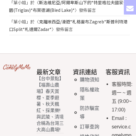
「
葉小姐
」於〈
斯洛維尼亞/阿爾卑斯山下的*特里格拉夫國家公
園(Triglav)*布萊德湖(Bled Lake)*
〉發佈留言
「
葉小姐
」於〈
克羅埃西亞/漫遊*札格雷布Zagreb*斯普利特港
口Split*札達爾Zadar*
〉發佈留言
最新文章
資訊連結
客服資訊
【台中景點】
購物須知
客服時間
:
【福壽山農
隱私權政
場】春天賞
週一
~
週
櫻、夏季避
策
五
(9:00~
暑、秋天楓
防詐騙宣
17:00)
紅、採果樂!
導
與武陵、清境
Email
:
合稱為台灣三
訂單查詢
service.c
大高山農場!
omelymo