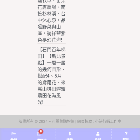
薰衣草、苗栗
花露農場、南
投杉林溪、台
中沐心泉，品
嚐野菜與山
產，徜徉藍紫
色夢幻花海!
【石門百年梯
田】【新北景
點】一層一層
的幾何圖形、
搭配4、5月
的鳶尾花、來
嵩山梯田體驗
農田花海風
光!
版權所有 © 2024 – 可麗莫購物網 | 網頁協助 :
小訣行銷工作室
0