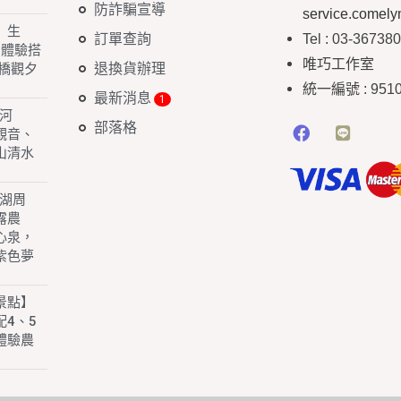
防詐騙宣導
service.comel
】生
訂單查詢
Tel : 03-36738
 體驗搭
唯巧工作室
退換貨辦理
橋觀夕
統一編號
: 951
最新消息
白河
部落格
園觀音、
山清水
子湖周
露農
心泉，
紫色夢
景點】
4、5
體驗農