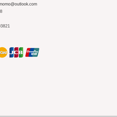
ymomo@outlook.com
08
03821