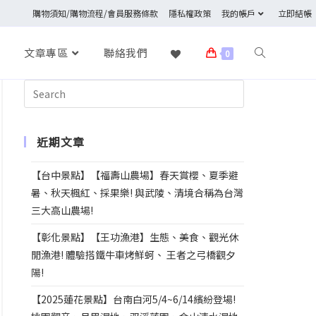
購物須知/購物流程/會員服務條款
隱私權政策
我的帳戶
立即結帳
文章專區
聯絡我們
0
近期文章
【台中景點】【福壽山農場】春天賞櫻、夏季避
暑、秋天楓紅、採果樂! 與武陵、清境合稱為台灣
三大高山農場!
【彰化景點】【王功漁港】生態、美食、觀光休
閒漁港! 體驗搭鐵牛車烤鮮蚵、 王者之弓橋觀夕
陽!
【2025蓮花景點】台南白河5/4~6/14繽紛登場!