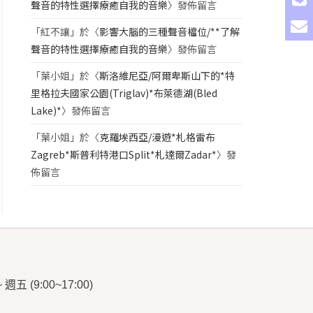
聲音的特性選擇療癒自我的音樂
〉發佈留言
「
紅不讓
」於〈
影響大腦的三種聲音檔位/**了解
聲音的特性選擇療癒自我的音樂
〉發佈留言
「
葉小姐
」於〈
斯洛維尼亞/阿爾卑斯山下的*特
里格拉夫國家公園(Triglav)*布萊德湖(Bled
Lake)*
〉發佈留言
「
葉小姐
」於〈
克羅埃西亞/漫遊*札格雷布
Zagreb*斯普利特港口Split*札達爾Zadar*
〉發
佈留言
~
週五
(9:00~17:00)