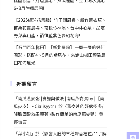
桃園觀音、月眉濕地、双溪蓮園、金山清水濕地
6~8月陸續展開!
【2025繡球花景點】竹子湖周邊、新竹薰衣草、
苗栗花露農場、南投杉林溪、台中沐心泉，品嚐
野菜與山產，徜徉藍紫色夢幻花海!
【石門百年梯田】【新北景點】一層一層的幾何
圖形、搭配4、5月的鳶尾花、來嵩山梯田體驗農
田花海風光!
近期留言
「
南瓜燕麥粥 |食譜與做法 |南瓜燕麥粥by |【南
瓜麥皮】 - Cialisyytr
」於〈
燕麥片的好處多多/
降膽固醇效果顯著!/製作簡單的南瓜燕麥粥
〉發
佈留言
「
葉小姐
」於〈
影響大腦的三種聲音檔位/**了解