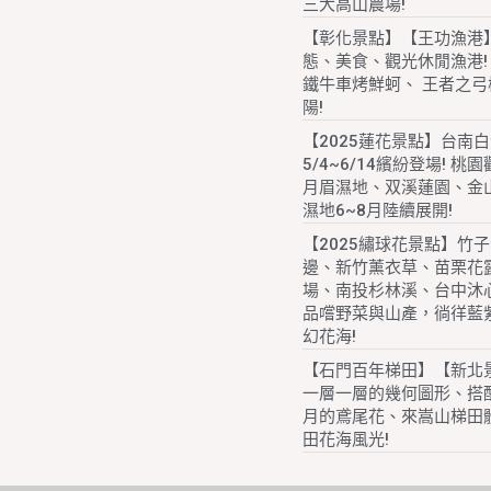
三大高山農場!
【彰化景點】【王功漁港
態、美食、觀光休閒漁港!
鐵牛車烤鮮蚵、 王者之弓
陽!
【2025蓮花景點】台南
5/4~6/14繽紛登場! 桃
月眉濕地、双溪蓮園、金
濕地6~8月陸續展開!
【2025繡球花景點】竹
邊、新竹薰衣草、苗栗花
場、南投杉林溪、台中沐
品嚐野菜與山產，徜徉藍
幻花海!
【石門百年梯田】【新北
一層一層的幾何圖形、搭配
月的鳶尾花、來嵩山梯田
田花海風光!