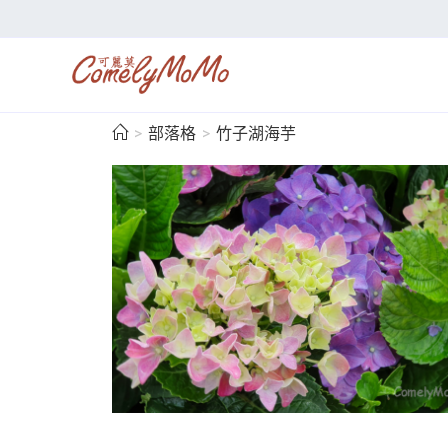
>
部落格
>
竹子湖海芋