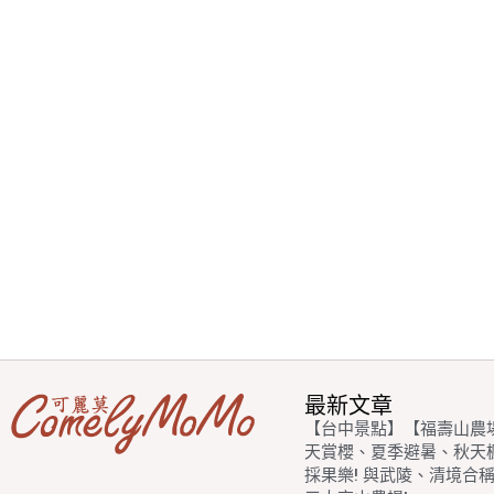
最新文章
【台中景點】【福壽山農
天賞櫻、夏季避暑、秋天
採果樂! 與武陵、清境合