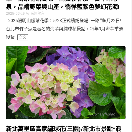
泉，品嚐野菜與山產，徜徉藍紫色夢幻花海!
2025-05-19
尚無留言
2025陽明山繡球花季：5/23正式繽紛登場! 一路到6月22日!
台北市竹子湖是著名的海芋與繡球花景點，每年3月海芋季過
後緊
全文
新北萬里區高家繡球花(三園)/新北市景點*浪