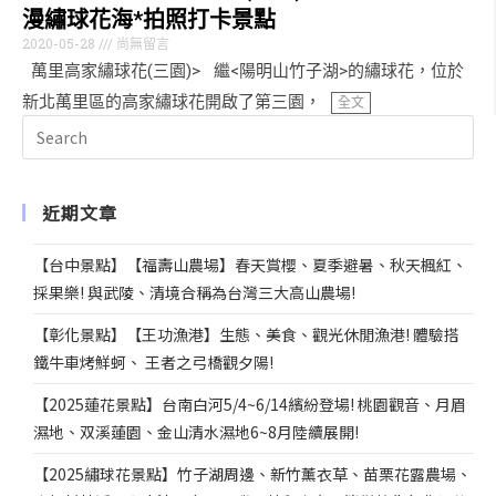
漫繡球花海*拍照打卡景點
2020-05-28
尚無留言
萬里高家繡球花(三園)> 繼<陽明山竹子湖>的繡球花，位於
新北萬里區的高家繡球花開啟了第三園，
全文
近期文章
【台中景點】【福壽山農場】春天賞櫻、夏季避暑、秋天楓紅、
採果樂! 與武陵、清境合稱為台灣三大高山農場!
【彰化景點】【王功漁港】生態、美食、觀光休閒漁港! 體驗搭
鐵牛車烤鮮蚵、 王者之弓橋觀夕陽!
【2025蓮花景點】台南白河5/4~6/14繽紛登場! 桃園觀音、月眉
濕地、双溪蓮園、金山清水濕地6~8月陸續展開!
【2025繡球花景點】竹子湖周邊、新竹薰衣草、苗栗花露農場、