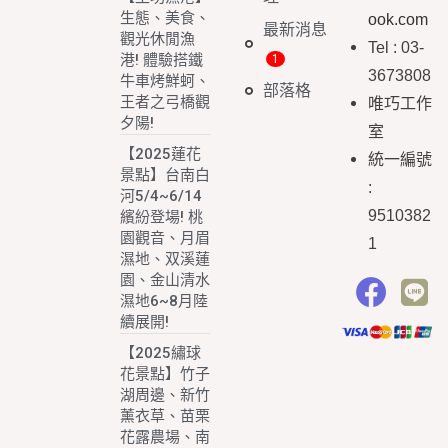
生態、美食、
ook.com
最新消息
觀光休閒漁
Tel : 03-
港! 體驗搭鐵
3673808
牛車烤鮮蚵、
部落格
王者之弓橋觀
唯巧工作
夕陽!
室
【2025蓮花
統一編號
景點】台南白
:
河5/4~6/14
9510382
繽紛登場! 桃
園觀音、月眉
1
濕地、双溪蓮
園、金山清水
濕地6~8月陸
續展開!
【2025繡球
花景點】竹子
湖周邊、新竹
薰衣草、苗栗
花露農場、南