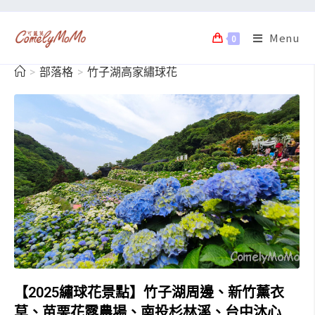
Menu
0
>
部落格
>
竹子湖高家繡球花
【2025繡球花景點】竹子湖周邊、新竹薰衣
草、苗栗花露農場、南投杉林溪、台中沐心