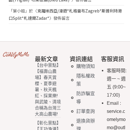
「
葉小姐
」於〈
克羅埃西亞/漫遊*札格雷布Zagreb*斯普利特港
口Split*札達爾Zadar*
〉發佈留言
最新文章
資訊連結
客服資訊
【台中景點】
購物須知
客服時間
:
【福壽山農
隱私權政
場】春天賞
週一
~
週
櫻、夏季避
策
五
(9:00~
暑、秋天楓
防詐騙宣
17:00)
紅、採果樂!
導
與武陵、清境
Email
:
合稱為台灣三
訂單查詢
service.c
大高山農場!
omelymo
退換貨辦
【彰化景點】
mo@outl
理
【王功漁港】