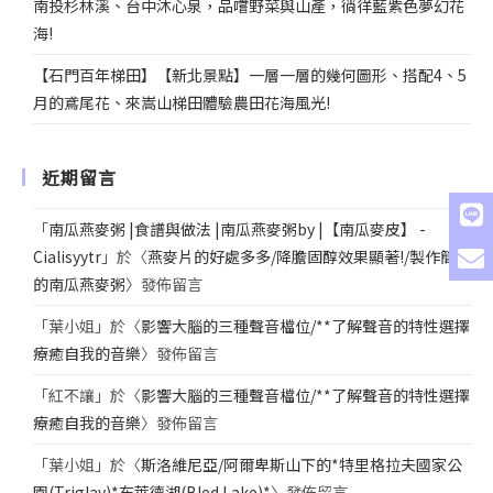
南投杉林溪、台中沐心泉，品嚐野菜與山產，徜徉藍紫色夢幻花
海!
【石門百年梯田】【新北景點】一層一層的幾何圖形、搭配4、5
月的鳶尾花、來嵩山梯田體驗農田花海風光!
近期留言
「
南瓜燕麥粥 |食譜與做法 |南瓜燕麥粥by |【南瓜麥皮】 -
Cialisyytr
」於〈
燕麥片的好處多多/降膽固醇效果顯著!/製作簡單
的南瓜燕麥粥
〉發佈留言
「
葉小姐
」於〈
影響大腦的三種聲音檔位/**了解聲音的特性選擇
療癒自我的音樂
〉發佈留言
「
紅不讓
」於〈
影響大腦的三種聲音檔位/**了解聲音的特性選擇
療癒自我的音樂
〉發佈留言
「
葉小姐
」於〈
斯洛維尼亞/阿爾卑斯山下的*特里格拉夫國家公
園(Triglav)*布萊德湖(Bled Lake)*
〉發佈留言