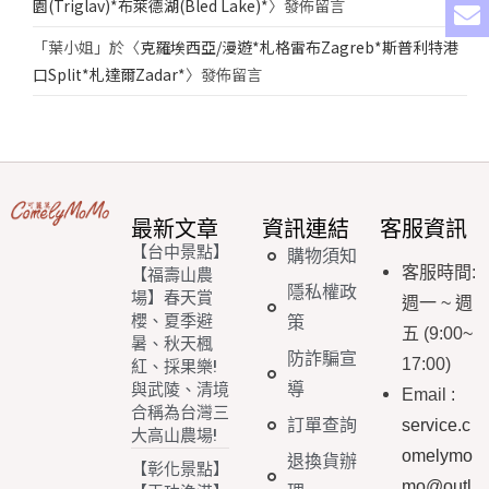
園(Triglav)*布萊德湖(Bled Lake)*
〉發佈留言
「
葉小姐
」於〈
克羅埃西亞/漫遊*札格雷布Zagreb*斯普利特港
口Split*札達爾Zadar*
〉發佈留言
最新文章
資訊連結
客服資訊
【台中景點】
購物須知
客服時間
:
【福壽山農
隱私權政
場】春天賞
週一
~
週
櫻、夏季避
策
五
(9:00~
暑、秋天楓
防詐騙宣
17:00)
紅、採果樂!
導
與武陵、清境
Email
:
合稱為台灣三
訂單查詢
service.c
大高山農場!
omelymo
退換貨辦
【彰化景點】
mo@outl