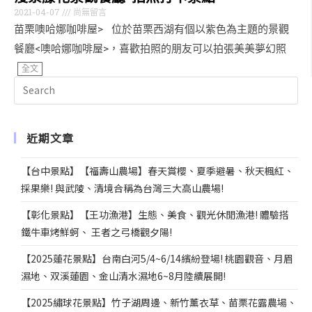
2021-04-07
尚無留言
苗栗噢哈娜咖啡屋> 位於苗栗西湖有個以紫色為主題的景觀
餐廳<噢哈娜咖啡屋>，喜歡拍照的朋友可以拍張美美夢幻照
全文
近期文章
【台中景點】【福壽山農場】春天賞櫻、夏季避暑、秋天楓紅、
採果樂! 與武陵、清境合稱為台灣三大高山農場!
【彰化景點】【王功漁港】生態、美食、觀光休閒漁港! 體驗搭
鐵牛車烤鮮蚵、 王者之弓橋觀夕陽!
【2025蓮花景點】台南白河5/4~6/14繽紛登場! 桃園觀音、月眉
濕地、双溪蓮園、金山清水濕地6~8月陸續展開!
【2025繡球花景點】竹子湖周邊、新竹薰衣草、苗栗花露農場、