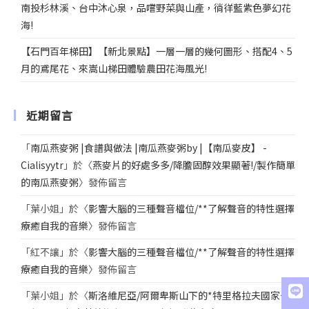
南投杉林溪、台中沐心泉，品嚐野菜與山產，徜徉藍紫色夢幻花
海!
【石門百年梯田】【新北景點】一層一層的幾何圖形、搭配4、5
月的鳶尾花、來嵩山梯田體驗農田花海風光!
近期留言
「
南瓜燕麥粥 |食譜與做法 |南瓜燕麥粥by |【南瓜麥皮】 -
Cialisyytr
」於〈
燕麥片的好處多多/降膽固醇效果顯著!/製作簡單
的南瓜燕麥粥
〉發佈留言
「
葉小姐
」於〈
影響大腦的三種聲音檔位/**了解聲音的特性選擇
療癒自我的音樂
〉發佈留言
「
紅不讓
」於〈
影響大腦的三種聲音檔位/**了解聲音的特性選擇
療癒自我的音樂
〉發佈留言
「
葉小姐
」於〈
斯洛維尼亞/阿爾卑斯山下的*特里格拉夫國家公