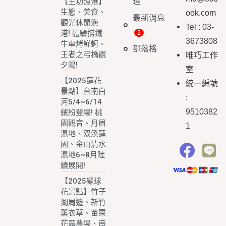
理
【王功漁港】
生態、美食、
ook.com
最新消息
觀光休閒漁
Tel : 03-
港! 體驗搭鐵
3673808
牛車烤鮮蚵、
部落格
王者之弓橋觀
唯巧工作
夕陽!
室
【2025蓮花
統一編號
景點】台南白
:
河5/4~6/14
9510382
繽紛登場! 桃
園觀音、月眉
1
濕地、双溪蓮
園、金山清水
濕地6~8月陸
續展開!
【2025繡球
花景點】竹子
湖周邊、新竹
薰衣草、苗栗
花露農場、南