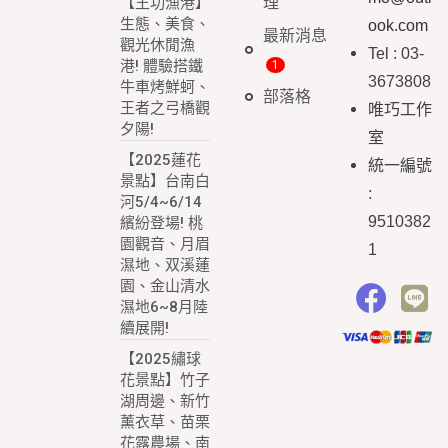
理
【王功漁港】
生態、美食、
ook.com
最新消息
觀光休閒漁
Tel : 03-
港! 體驗搭鐵
3673808
牛車烤鮮蚵、
部落格
王者之弓橋觀
唯巧工作
夕陽!
室
【2025蓮花
統一編號
景點】台南白
:
河5/4~6/14
9510382
繽紛登場! 桃
園觀音、月眉
1
濕地、双溪蓮
園、金山清水
濕地6~8月陸
續展開!
【2025繡球
花景點】竹子
湖周邊、新竹
薰衣草、苗栗
花露農場、南