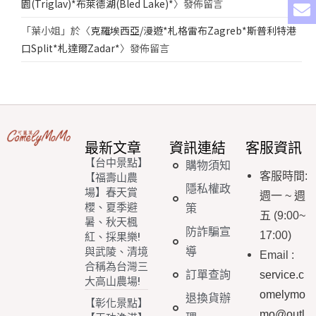
園(Triglav)*布萊德湖(Bled Lake)*
〉發佈留言
「
葉小姐
」於〈
克羅埃西亞/漫遊*札格雷布Zagreb*斯普利特港
口Split*札達爾Zadar*
〉發佈留言
最新文章
資訊連結
客服資訊
【台中景點】
購物須知
客服時間
:
【福壽山農
隱私權政
場】春天賞
週一
~
週
櫻、夏季避
策
五
(9:00~
暑、秋天楓
防詐騙宣
17:00)
紅、採果樂!
導
與武陵、清境
Email
:
合稱為台灣三
訂單查詢
service.c
大高山農場!
omelymo
退換貨辦
【彰化景點】
mo@outl