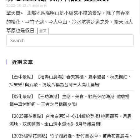
2022-08-12
尚無留言
擎天崗> 北部地區陽明山是小編來不膩的景點，除了有春季
的櫻花、⇒竹子湖、⇒大屯山、冷水坑等步道之外，擎天崗大
草原也是假日
全文
近期文章
【台中景點】【福壽山農場】春天賞櫻、夏季避暑、秋天楓紅、
採果樂! 與武陵、清境合稱為台灣三大高山農場!
【彰化景點】【王功漁港】生態、美食、觀光休閒漁港! 體驗搭
鐵牛車烤鮮蚵、 王者之弓橋觀夕陽!
【2025蓮花景點】台南白河5/4~6/14繽紛登場! 桃園觀音、月眉
濕地、双溪蓮園、金山清水濕地6~8月陸續展開!
【2025繡球花景點】竹子湖周邊、新竹薰衣草、苗栗花露農場、