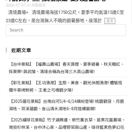
2020-07-07
尚無留言
清境農場> 清境農場海拔1750公尺，夏季平均氣溫15度C至
23度C左右，是台灣無人不曉的避暑勝地，座落於
全文
近期文章
【台中景點】【福壽山農場】春天賞櫻、夏季避暑、秋天楓紅、
採果樂! 與武陵、清境合稱為台灣三大高山農場!
【彰化景點】【王功漁港】生態、美食、觀光休閒漁港! 體驗搭
鐵牛車烤鮮蚵、 王者之弓橋觀夕陽!
【2025蓮花景點】台南白河5/4~6/14繽紛登場! 桃園觀音、月眉
濕地、双溪蓮園、金山清水濕地6~8月陸續展開!
【2025繡球花景點】竹子湖周邊、新竹薰衣草、苗栗花露農場、
南投杉林溪、台中沐心泉，品嚐野菜與山產，徜徉藍紫色夢幻花