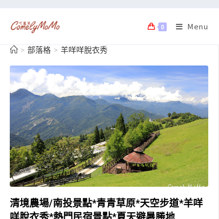
Menu
0
>
部落格
>
羊咩咩脫衣秀
清境農場/南投景點*青青草原*天空步道*羊咩
咩脫衣秀*熱門民宿景點*夏天避暑勝地