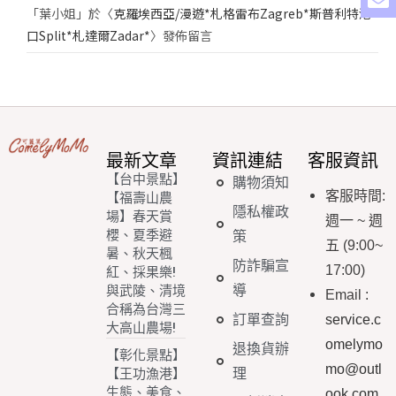
「
葉小姐
」於〈
克羅埃西亞/漫遊*札格雷布Zagreb*斯普利特港
口Split*札達爾Zadar*
〉發佈留言
最新文章
資訊連結
客服資訊
【台中景點】
購物須知
客服時間
:
【福壽山農
隱私權政
場】春天賞
週一
~
週
櫻、夏季避
策
五
(9:00~
暑、秋天楓
防詐騙宣
17:00)
紅、採果樂!
導
與武陵、清境
Email
:
合稱為台灣三
訂單查詢
service.c
大高山農場!
omelymo
退換貨辦
【彰化景點】
mo@outl
理
【王功漁港】
生態、美食、
ook.com