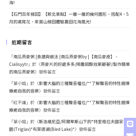
海!
【石門百年梯田】【新北景點】一層一層的幾何圖形、搭配4、5
月的鳶尾花、來嵩山梯田體驗農田花海風光!
近期留言
「
南瓜燕麥粥 |食譜與做法 |南瓜燕麥粥by |【南瓜麥皮】 -
Cialisyytr
」於〈
燕麥片的好處多多/降膽固醇效果顯著!/製作簡單
的南瓜燕麥粥
〉發佈留言
「
葉小姐
」於〈
影響大腦的三種聲音檔位/**了解聲音的特性選擇
療癒自我的音樂
〉發佈留言
「
紅不讓
」於〈
影響大腦的三種聲音檔位/**了解聲音的特性選擇
療癒自我的音樂
〉發佈留言
「
葉小姐
」於〈
斯洛維尼亞/阿爾卑斯山下的*特里格拉夫國家公
園(Triglav)*布萊德湖(Bled Lake)*
〉發佈留言