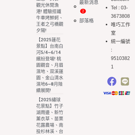
最新消息
觀光休閒漁
Tel : 03-
港! 體驗搭鐵
3673808
牛車烤鮮蚵、
部落格
王者之弓橋觀
唯巧工作
夕陽!
室
【2025蓮花
統一編號
景點】台南白
:
河5/4~6/14
9510382
繽紛登場! 桃
園觀音、月眉
1
濕地、双溪蓮
園、金山清水
濕地6~8月陸
續展開!
【2025繡球
花景點】竹子
湖周邊、新竹
薰衣草、苗栗
花露農場、南
投杉林溪、台