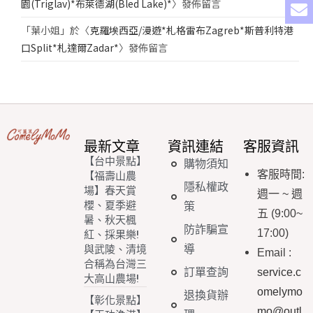
園(Triglav)*布萊德湖(Bled Lake)*
〉發佈留言
「
葉小姐
」於〈
克羅埃西亞/漫遊*札格雷布Zagreb*斯普利特港
口Split*札達爾Zadar*
〉發佈留言
最新文章
資訊連結
客服資訊
【台中景點】
購物須知
客服時間
:
【福壽山農
隱私權政
場】春天賞
週一
~
週
櫻、夏季避
策
五
(9:00~
暑、秋天楓
防詐騙宣
17:00)
紅、採果樂!
導
與武陵、清境
Email
:
合稱為台灣三
訂單查詢
service.c
大高山農場!
omelymo
退換貨辦
【彰化景點】
mo@outl