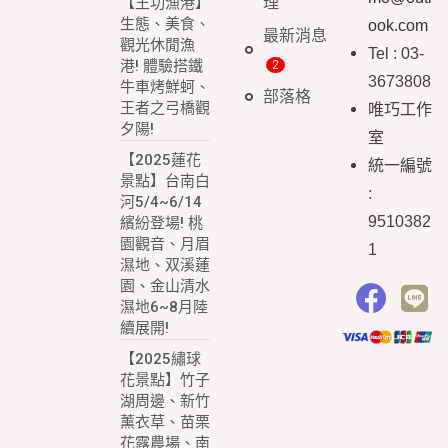
理
【王功漁港】
生態、美食、
ook.com
最新消息
觀光休閒漁
Tel : 03-
港! 體驗搭鐵
3673808
牛車烤鮮蚵、
部落格
王者之弓橋觀
唯巧工作
夕陽!
室
【2025蓮花
統一編號
景點】台南白
:
河5/4~6/14
9510382
繽紛登場! 桃
園觀音、月眉
1
濕地、双溪蓮
園、金山清水
濕地6~8月陸
續展開!
【2025繡球
花景點】竹子
湖周邊、新竹
薰衣草、苗栗
花露農場、南