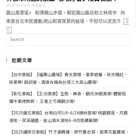
2019-09-04
尚無留言
圓山風景區> 劍潭親山步道，鄰近圓山飯店和士林夜市 向
來是台北市民運動,爬山和賞夜景的秘境，不但可以流流汗
全
文
近期文章
【台中景點】【福壽山農場】春天賞櫻、夏季避暑、秋天楓紅、
採果樂! 與武陵、清境合稱為台灣三大高山農場!
【彰化景點】【王功漁港】生態、美食、觀光休閒漁港! 體驗搭
鐵牛車烤鮮蚵、 王者之弓橋觀夕陽!
【2025蓮花景點】台南白河5/4~6/14繽紛登場! 桃園觀音、月眉
濕地、双溪蓮園、金山清水濕地6~8月陸續展開!
【2025繡球花景點】竹子湖周邊、新竹薰衣草、苗栗花露農場、