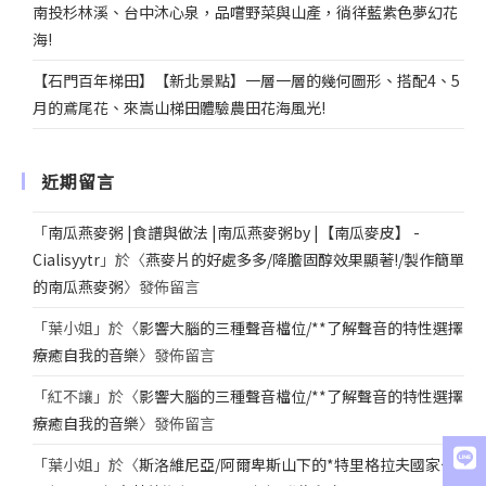
南投杉林溪、台中沐心泉，品嚐野菜與山產，徜徉藍紫色夢幻花
海!
【石門百年梯田】【新北景點】一層一層的幾何圖形、搭配4、5
月的鳶尾花、來嵩山梯田體驗農田花海風光!
近期留言
「
南瓜燕麥粥 |食譜與做法 |南瓜燕麥粥by |【南瓜麥皮】 -
Cialisyytr
」於〈
燕麥片的好處多多/降膽固醇效果顯著!/製作簡單
的南瓜燕麥粥
〉發佈留言
「
葉小姐
」於〈
影響大腦的三種聲音檔位/**了解聲音的特性選擇
療癒自我的音樂
〉發佈留言
「
紅不讓
」於〈
影響大腦的三種聲音檔位/**了解聲音的特性選擇
療癒自我的音樂
〉發佈留言
「
葉小姐
」於〈
斯洛維尼亞/阿爾卑斯山下的*特里格拉夫國家公