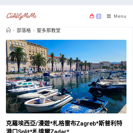
Menu
0
>
部落格
>
聖多那教堂
克羅埃西亞/漫遊*札格雷布Zagreb*斯普利特
港口Split*札達爾Zadar*