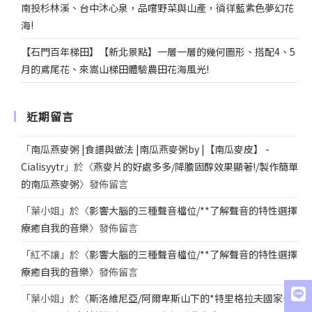
南投杉林溪、台中沐心泉，品嚐野菜與山產，徜徉藍紫色夢幻花
海!
【石門百年梯田】【新北景點】一層一層的幾何圖形、搭配4、5
月的鳶尾花、來嵩山梯田體驗農田花海風光!
近期留言
「
南瓜燕麥粥 |食譜與做法 |南瓜燕麥粥by |【南瓜麥皮】 -
Cialisyytr
」於〈
燕麥片的好處多多/降膽固醇效果顯著!/製作簡單
的南瓜燕麥粥
〉發佈留言
「
葉小姐
」於〈
影響大腦的三種聲音檔位/**了解聲音的特性選擇
療癒自我的音樂
〉發佈留言
「
紅不讓
」於〈
影響大腦的三種聲音檔位/**了解聲音的特性選擇
療癒自我的音樂
〉發佈留言
「
葉小姐
」於〈
斯洛維尼亞/阿爾卑斯山下的*特里格拉夫國家公