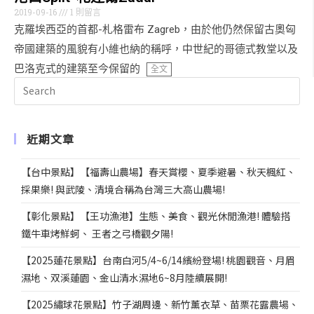
2019-09-16
1 則留言
克羅埃西亞的首都-札格雷布 Zagreb，由於他仍然保留古奧匈
帝國建築的風貌有小維也納的稱呼，中世紀的哥德式教堂以及
巴洛克式的建築至今保留的
全文
近期文章
【台中景點】【福壽山農場】春天賞櫻、夏季避暑、秋天楓紅、
採果樂! 與武陵、清境合稱為台灣三大高山農場!
【彰化景點】【王功漁港】生態、美食、觀光休閒漁港! 體驗搭
鐵牛車烤鮮蚵、 王者之弓橋觀夕陽!
【2025蓮花景點】台南白河5/4~6/14繽紛登場! 桃園觀音、月眉
濕地、双溪蓮園、金山清水濕地6~8月陸續展開!
【2025繡球花景點】竹子湖周邊、新竹薰衣草、苗栗花露農場、