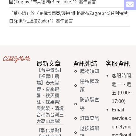
園(Triglav)*布萊德湖(Bled Lake)*
〉發佈留言
「
葉小姐
」於〈
克羅埃西亞/漫遊*札格雷布Zagreb*斯普利特港
口Split*札達爾Zadar*
〉發佈留言
最新文章
資訊連結
客服資訊
【台中景點】
購物須知
客服時間
:
【福壽山農
隱私權政
場】春天賞
週一
~
週
櫻、夏季避
策
五
(9:00~
暑、秋天楓
防詐騙宣
17:00)
紅、採果樂!
導
與武陵、清境
Email
:
合稱為台灣三
訂單查詢
service.c
大高山農場!
omelymo
退換貨辦
【彰化景點】
mo@outl