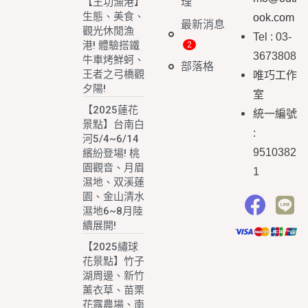
理
【王功漁港】
生態、美食、
ook.com
最新消息
觀光休閒漁
Tel : 03-
港! 體驗搭鐵
3673808
牛車烤鮮蚵、
部落格
王者之弓橋觀
唯巧工作
夕陽!
室
【2025蓮花
統一編號
景點】台南白
:
河5/4~6/14
9510382
繽紛登場! 桃
園觀音、月眉
1
濕地、双溪蓮
園、金山清水
濕地6~8月陸
續展開!
【2025繡球
花景點】竹子
湖周邊、新竹
薰衣草、苗栗
花露農場、南