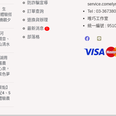
防詐騙宣導
service.comel
】生
訂單查詢
Tel : 03-36738
 體驗搭
唯巧工作室
退換貨辦理
橋觀夕
統一編號
: 951
最新消息
白河
部落格
園觀音、
山清水
子湖周
露農
心泉，
紫色夢
景點】
4、5
體驗農