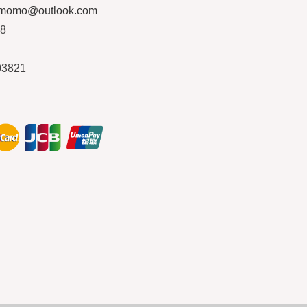
ymomo@outlook.com
08
03821