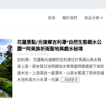
首頁
關於我們
商品分類
花蓮景點/光復鄉吉利潭*自然生態親水公
園**阿美族祈雨聖地與戲水秘境
2020-07-29
尚無留言
吉利潭> 花蓮縣光復鄉的吉利潭位於馬錫山馬太鞍
溪上游，原本是日治時期伐木業興盛時期遺留下來的
儲木池，上游源自一處瀑布，山泉水蓄滿了原來的儲
木池形成大小水潭，也讓
…閱讀更多