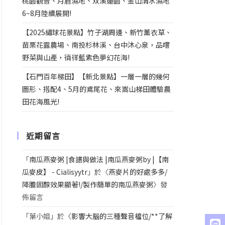
桃園觀音、月眉濕地、双溪蓮園、金山清水濕地
6~8月陸續展開!
【2025繡球花景點】竹子湖周邊、新竹薰衣草、
苗栗花露農場、南投杉林溪、台中沐心泉，品嚐
野菜與山產，徜徉藍紫色夢幻花海!
【石門百年梯田】【新北景點】一層一層的幾何
圖形、搭配4、5月的鳶尾花、來嵩山梯田體驗農
田花海風光!
近期留言
「
南瓜燕麥粥 |食譜與做法 |南瓜燕麥粥by |【南
瓜麥皮】 - Cialisyytr
」於〈
燕麥片的好處多多/
降膽固醇效果顯著!/製作簡單的南瓜燕麥粥
〉發
佈留言
「
葉小姐
」於〈
影響大腦的三種聲音檔位/**了解