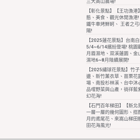
三大高山農場!
【彰化景點】【王功漁港
態、美食、觀光休閒漁港!
鐵牛車烤鮮蚵、 王者之弓
陽!
【2025蓮花景點】台南
5/4~6/14繽紛登場! 桃
月眉濕地、双溪蓮園、金
濕地6~8月陸續展開!
【2025繡球花景點】竹
邊、新竹薰衣草、苗栗花
場、南投杉林溪、台中沐
品嚐野菜與山產，徜徉藍
幻花海!
【石門百年梯田】【新北
一層一層的幾何圖形、搭配
月的鳶尾花、來嵩山梯田
田花海風光!