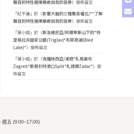
聲音的特性選擇療癒自我的音樂
〉發佈留言
「
紅不讓
」於〈
影響大腦的三種聲音檔位/**了解
聲音的特性選擇療癒自我的音樂
〉發佈留言
「
葉小姐
」於〈
斯洛維尼亞/阿爾卑斯山下的*特
里格拉夫國家公園(Triglav)*布萊德湖(Bled
Lake)*
〉發佈留言
「
葉小姐
」於〈
克羅埃西亞/漫遊*札格雷布
Zagreb*斯普利特港口Split*札達爾Zadar*
〉發
佈留言
~
週五
(9:00~17:00)