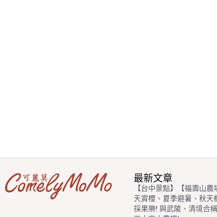
最新文章
【台中景點】【福壽山農
天賞櫻、夏季避暑、秋天
採果樂! 與武陵、清境合