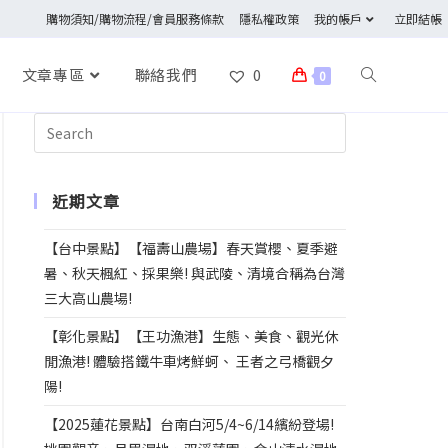
購物須知/購物流程/會員服務條款
隱私權政策
我的帳戶
立即結帳
文章專區
聯絡我們
0
0
近期文章
【台中景點】【福壽山農場】春天賞櫻、夏季避
暑、秋天楓紅、採果樂! 與武陵、清境合稱為台灣
三大高山農場!
【彰化景點】【王功漁港】生態、美食、觀光休
閒漁港! 體驗搭鐵牛車烤鮮蚵、 王者之弓橋觀夕
陽!
【2025蓮花景點】台南白河5/4~6/14繽紛登場!