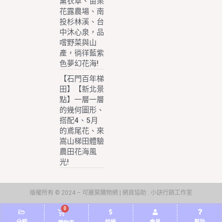
薰衣草、苗栗
花露農場、南
投杉林溪、台
中沐心泉，品
嚐野菜與山
產，徜徉藍紫
色夢幻花海!
【石門百年梯
田】【新北景
點】一層一層
的幾何圖形、
搭配4、5月
的鳶尾花、來
嵩山梯田體驗
農田花海風
光!
版權所有 © 2024 – 可麗莫購物網 | 網頁協助 :
小訣行銷工作室
0