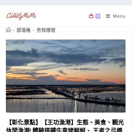
Menu
0
>
部落格
>
芳苑燈塔
【彰化景點】【王功漁港】生態、美食、觀光
休閒漁港! 體驗搭鐵牛車烤鮮蚵、 王者之弓橋