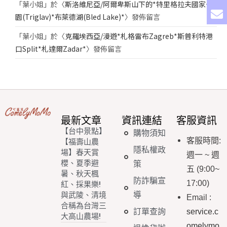
「
葉小姐
」於〈
斯洛維尼亞/阿爾卑斯山下的*特里格拉夫國家公
園(Triglav)*布萊德湖(Bled Lake)*
〉發佈留言
「
葉小姐
」於〈
克羅埃西亞/漫遊*札格雷布Zagreb*斯普利特港
口Split*札達爾Zadar*
〉發佈留言
最新文章
資訊連結
客服資訊
【台中景點】
購物須知
客服時間
:
【福壽山農
隱私權政
場】春天賞
週一
~
週
櫻、夏季避
策
五
(9:00~
暑、秋天楓
防詐騙宣
17:00)
紅、採果樂!
導
與武陵、清境
Email
:
合稱為台灣三
訂單查詢
service.c
大高山農場!
omelymo