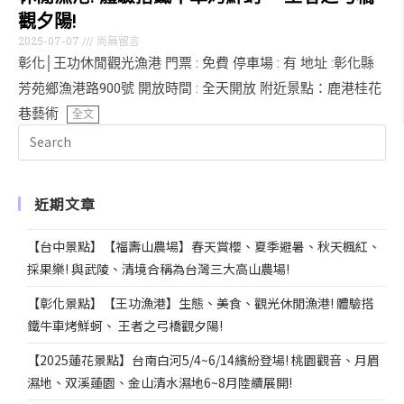
觀夕陽!
2025-07-07
尚無留言
彰化│王功休閒觀光漁港 門票 : 免費 停車場 : 有 地址 :彰化縣
芳苑鄉漁港路900號 開放時間 : 全天開放 附近景點：鹿港桂花
巷藝術
全文
近期文章
【台中景點】【福壽山農場】春天賞櫻、夏季避暑、秋天楓紅、
採果樂! 與武陵、清境合稱為台灣三大高山農場!
【彰化景點】【王功漁港】生態、美食、觀光休閒漁港! 體驗搭
鐵牛車烤鮮蚵、 王者之弓橋觀夕陽!
【2025蓮花景點】台南白河5/4~6/14繽紛登場! 桃園觀音、月眉
濕地、双溪蓮園、金山清水濕地6~8月陸續展開!