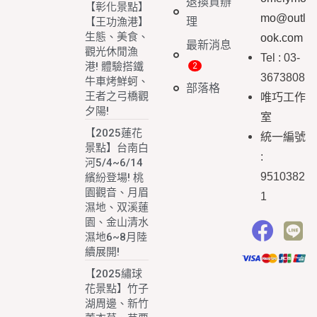
退換貨辦
【彰化景點】
mo@outl
理
【王功漁港】
生態、美食、
ook.com
最新消息
觀光休閒漁
Tel : 03-
港! 體驗搭鐵
3673808
牛車烤鮮蚵、
部落格
王者之弓橋觀
唯巧工作
夕陽!
室
【2025蓮花
統一編號
景點】台南白
:
河5/4~6/14
9510382
繽紛登場! 桃
園觀音、月眉
1
濕地、双溪蓮
園、金山清水
濕地6~8月陸
續展開!
【2025繡球
花景點】竹子
湖周邊、新竹