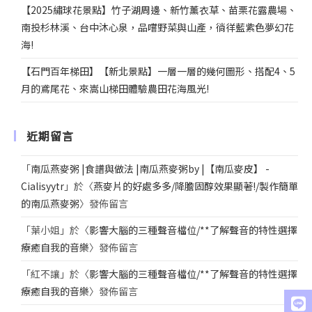
【2025繡球花景點】竹子湖周邊、新竹薰衣草、苗栗花露農場、
南投杉林溪、台中沐心泉，品嚐野菜與山產，徜徉藍紫色夢幻花
海!
【石門百年梯田】【新北景點】一層一層的幾何圖形、搭配4、5
月的鳶尾花、來嵩山梯田體驗農田花海風光!
近期留言
「
南瓜燕麥粥 |食譜與做法 |南瓜燕麥粥by |【南瓜麥皮】 -
Cialisyytr
」於〈
燕麥片的好處多多/降膽固醇效果顯著!/製作簡單
的南瓜燕麥粥
〉發佈留言
「
葉小姐
」於〈
影響大腦的三種聲音檔位/**了解聲音的特性選擇
療癒自我的音樂
〉發佈留言
「
紅不讓
」於〈
影響大腦的三種聲音檔位/**了解聲音的特性選擇
療癒自我的音樂
〉發佈留言