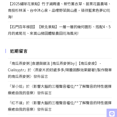
【2025繡球花景點】竹子湖周邊、新竹薰衣草、苗栗花露農場、
南投杉林溪、台中沐心泉，品嚐野菜與山產，徜徉藍紫色夢幻花
海!
【石門百年梯田】【新北景點】一層一層的幾何圖形、搭配4、5
月的鳶尾花、來嵩山梯田體驗農田花海風光!
近期留言
「
南瓜燕麥粥 |食譜與做法 |南瓜燕麥粥by |【南瓜麥皮】 -
Cialisyytr
」於〈
燕麥片的好處多多/降膽固醇效果顯著!/製作簡單
的南瓜燕麥粥
〉發佈留言
「
葉小姐
」於〈
影響大腦的三種聲音檔位/**了解聲音的特性選擇
療癒自我的音樂
〉發佈留言
「
紅不讓
」於〈
影響大腦的三種聲音檔位/**了解聲音的特性選擇
療癒自我的音樂
〉發佈留言