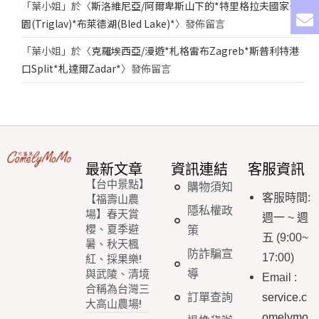
「
葉小姐
」於〈
斯洛維尼亞/阿爾卑斯山下的*特里格拉夫國家公
園(Triglav)*布萊德湖(Bled Lake)*
〉發佈留言
「
葉小姐
」於〈
克羅埃西亞/漫遊*札格雷布Zagreb*斯普利特港
口Split*札達爾Zadar*
〉發佈留言
最新文章
資訊連結
客服資訊
【台中景點】
購物須知
客服時間
:
【福壽山農
隱私權政
場】春天賞
週一
~
週
櫻、夏季避
策
五
(9:00~
暑、秋天楓
防詐騙宣
17:00)
紅、採果樂!
導
與武陵、清境
Email
:
合稱為台灣三
訂單查詢
service.c
大高山農場!
omelymo