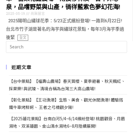
泉，品嚐野菜與山產，徜徉藍紫色夢幻花海!
2025-05-19
尚無留言
2025陽明山繡球花季：5/23正式繽紛登場! 一路到6月22日!
台北市竹子湖是著名的海芋與繡球花景點，每年3月海芋季過
後緊
全文
近期文章
【台中景點】【福壽山農場】春天賞櫻、夏季避暑、秋天楓紅、
採果樂! 與武陵、清境合稱為台灣三大高山農場!
【彰化景點】【王功漁港】生態、美食、觀光休閒漁港! 體驗搭
鐵牛車烤鮮蚵、 王者之弓橋觀夕陽!
【2025蓮花景點】台南白河5/4~6/14繽紛登場! 桃園觀音、月眉
濕地、双溪蓮園、金山清水濕地6~8月陸續展開!