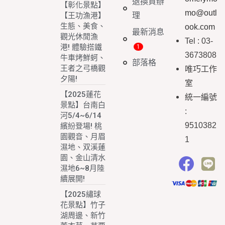
退換貨辦
【彰化景點】
mo@outl
理
【王功漁港】
生態、美食、
ook.com
最新消息
觀光休閒漁
Tel : 03-
港! 體驗搭鐵
3673808
牛車烤鮮蚵、
部落格
王者之弓橋觀
唯巧工作
夕陽!
室
【2025蓮花
統一編號
景點】台南白
:
河5/4~6/14
9510382
繽紛登場! 桃
園觀音、月眉
1
濕地、双溪蓮
園、金山清水
濕地6~8月陸
續展開!
【2025繡球
花景點】竹子
湖周邊、新竹