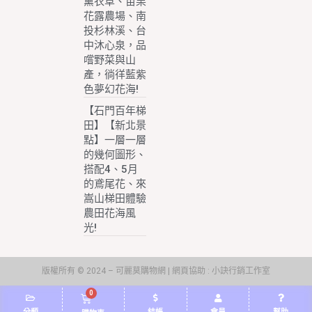
薰衣草、苗栗
花露農場、南
投杉林溪、台
中沐心泉，品
嚐野菜與山
產，徜徉藍紫
色夢幻花海!
【石門百年梯
田】【新北景
點】一層一層
的幾何圖形、
搭配4、5月
的鳶尾花、來
嵩山梯田體驗
農田花海風
光!
版權所有 © 2024 – 可麗莫購物網 | 網頁協助 :
小訣行銷工作室
0