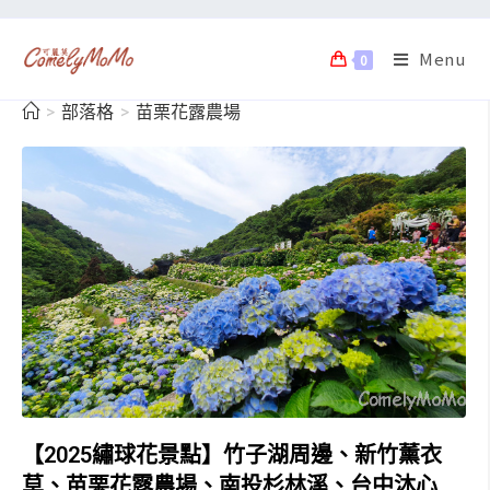
Menu
0
>
部落格
>
苗栗花露農場
【2025繡球花景點】竹子湖周邊、新竹薰衣
草、苗栗花露農場、南投杉林溪、台中沐心