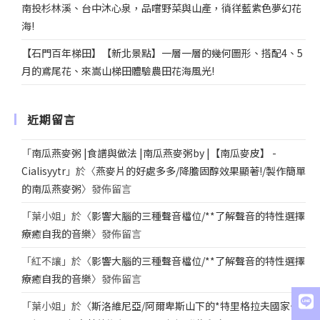
南投杉林溪、台中沐心泉，品嚐野菜與山產，徜徉藍紫色夢幻花
海!
【石門百年梯田】【新北景點】一層一層的幾何圖形、搭配4、5
月的鳶尾花、來嵩山梯田體驗農田花海風光!
近期留言
「
南瓜燕麥粥 |食譜與做法 |南瓜燕麥粥by |【南瓜麥皮】 -
Cialisyytr
」於〈
燕麥片的好處多多/降膽固醇效果顯著!/製作簡單
的南瓜燕麥粥
〉發佈留言
「
葉小姐
」於〈
影響大腦的三種聲音檔位/**了解聲音的特性選擇
療癒自我的音樂
〉發佈留言
「
紅不讓
」於〈
影響大腦的三種聲音檔位/**了解聲音的特性選擇
療癒自我的音樂
〉發佈留言
「
葉小姐
」於〈
斯洛維尼亞/阿爾卑斯山下的*特里格拉夫國家公