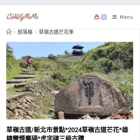
Menu
0
>
部落格
>
草嶺古道芒花季
草嶺古道/新北市景點*2024草嶺古道芒花*雄
鎮蠻煙摩碣*虎字碑三級古蹟