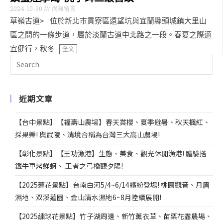
2024-10-30
尚無留言
草嶺古道> 位於新北市貢寮區遠望坑與宜蘭縣頭城鎮大里山
區之間的一條步道，屬於淡蘭古道中北路之一段。春夏之際適
宜健行，秋冬
全文
近期文章
【台中景點】【福壽山農場】春天賞櫻、夏季避暑、秋天楓紅、
採果樂! 與武陵、清境合稱為台灣三大高山農場!
【彰化景點】【王功漁港】生態、美食、觀光休閒漁港! 體驗搭
鐵牛車烤鮮蚵、 王者之弓橋觀夕陽!
【2025蓮花景點】台南白河5/4~6/14繽紛登場! 桃園觀音、月眉
濕地、双溪蓮園、金山清水濕地6~8月陸續展開!
【2025繡球花景點】竹子湖周邊、新竹薰衣草、苗栗花露農場、