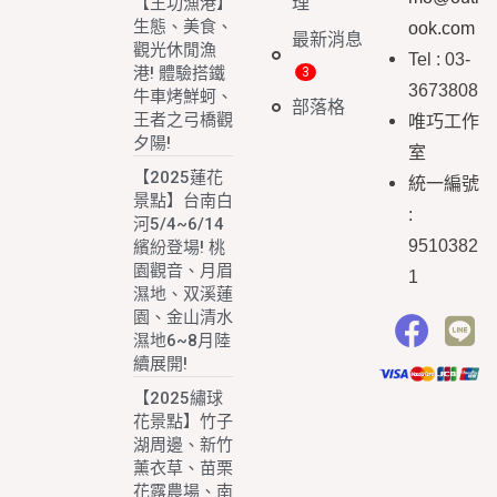
理
【王功漁港】
生態、美食、
ook.com
最新消息
觀光休閒漁
Tel : 03-
港! 體驗搭鐵
3673808
牛車烤鮮蚵、
部落格
王者之弓橋觀
唯巧工作
夕陽!
室
【2025蓮花
統一編號
景點】台南白
:
河5/4~6/14
9510382
繽紛登場! 桃
園觀音、月眉
1
濕地、双溪蓮
園、金山清水
濕地6~8月陸
續展開!
【2025繡球
花景點】竹子
湖周邊、新竹
薰衣草、苗栗
花露農場、南