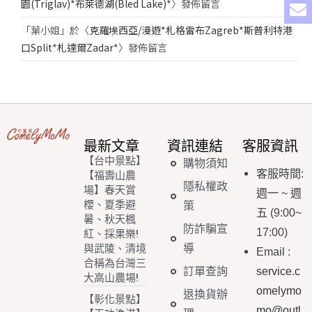
園(Triglav)*布萊德湖(Bled Lake)*
〉發佈留言
「
葉小姐
」於〈
克羅埃西亞/漫遊*札格雷布Zagreb*斯普利特港
口Split*札達爾Zadar*
〉發佈留言
最新文章
資訊連結
客服資訊
【台中景點】
購物須知
客服時間
:
【福壽山農
隱私權政
場】春天賞
週一
~
週
櫻、夏季避
策
五
(9:00~
暑、秋天楓
防詐騙宣
17:00)
紅、採果樂!
導
與武陵、清境
Email
:
合稱為台灣三
訂單查詢
service.c
大高山農場!
omelymo
退換貨辦
【彰化景點】
mo@outl