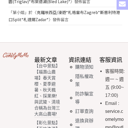
園(Triglav)*布萊德湖(Bled Lake)*
〉發佈留言
「
葉小姐
」於〈
克羅埃西亞/漫遊*札格雷布Zagreb*斯普利特港
口Split*札達爾Zadar*
〉發佈留言
最新文章
資訊連結
客服資訊
【台中景點】
購物須知
客服時間
:
【福壽山農
隱私權政
場】春天賞
週一
~
週
櫻、夏季避
策
五
(9:00~
暑、秋天楓
防詐騙宣
17:00)
紅、採果樂!
導
與武陵、清境
Email
:
合稱為台灣三
訂單查詢
service.c
大高山農場!
omelymo
退換貨辦
【彰化景點】
mo@outl