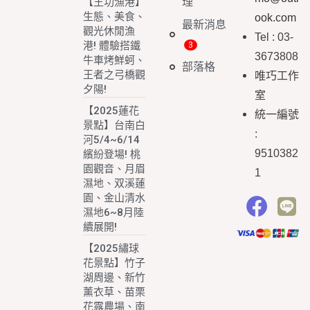
理
【王功漁港】
生態、美食、
ook.com
最新消息
觀光休閒漁
Tel : 03-
港! 體驗搭鐵
3673808
牛車烤鮮蚵、
部落格
王者之弓橋觀
唯巧工作
夕陽!
室
【2025蓮花
統一編號
景點】台南白
:
河5/4~6/14
9510382
繽紛登場! 桃
園觀音、月眉
1
濕地、双溪蓮
園、金山清水
濕地6~8月陸
續展開!
【2025繡球
花景點】竹子
湖周邊、新竹
薰衣草、苗栗
花露農場、南