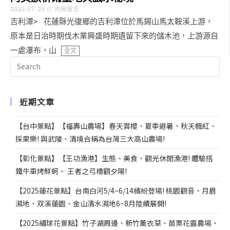
2020-07-29
尚無留言
吉利潭> 花蓮縣光復鄉的吉利潭位於馬錫山馬太鞍溪上游，
原本是日治時期伐木業興盛時期遺留下來的儲木池，上游源自
一處瀑布，山
全文
近期文章
【台中景點】【福壽山農場】春天賞櫻、夏季避暑、秋天楓紅、
採果樂! 與武陵、清境合稱為台灣三大高山農場!
【彰化景點】【王功漁港】生態、美食、觀光休閒漁港! 體驗搭
鐵牛車烤鮮蚵、 王者之弓橋觀夕陽!
【2025蓮花景點】台南白河5/4~6/14繽紛登場! 桃園觀音、月眉
濕地、双溪蓮園、金山清水濕地6~8月陸續展開!
【2025繡球花景點】竹子湖周邊、新竹薰衣草、苗栗花露農場、