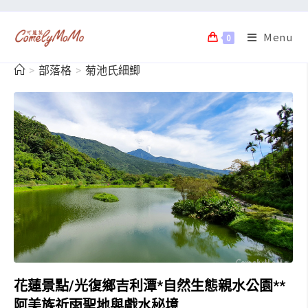
Menu
0
>
部落格
>
菊池氏細鯽
花蓮景點/光復鄉吉利潭*自然生態親水公園**
阿美族祈雨聖地與戲水秘境