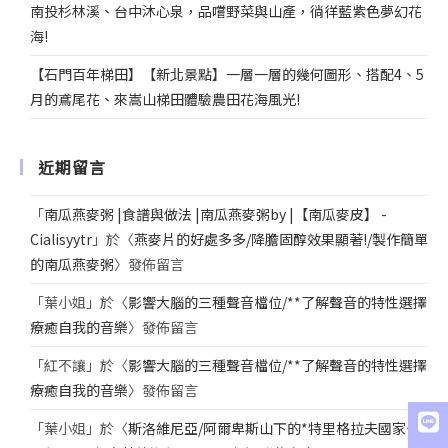
南投杉林溪、台中沐心泉，品嚐野菜與山產，徜徉藍紫色夢幻花
海!
【石門百年梯田】【新北景點】一層一層的幾何圖形、搭配4、5
月的鳶尾花、來嵩山梯田體驗農田花海風光!
近期留言
「
南瓜燕麥粥 |食譜與做法 |南瓜燕麥粥by |【南瓜麥皮】 -
Cialisyytr
」於〈
燕麥片的好處多多/降膽固醇效果顯著!/製作簡單
的南瓜燕麥粥
〉發佈留言
「
葉小姐
」於〈
影響大腦的三種聲音檔位/**了解聲音的特性選擇
療癒自我的音樂
〉發佈留言
「
紅不讓
」於〈
影響大腦的三種聲音檔位/**了解聲音的特性選擇
療癒自我的音樂
〉發佈留言
「
葉小姐
」於〈
斯洛維尼亞/阿爾卑斯山下的*特里格拉夫國家公