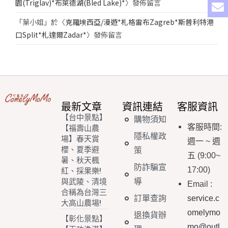
園(Triglav)*布萊德湖(Bled Lake)*
〉發佈留言
「
葉小姐
」於〈
克羅埃西亞/漫遊*札格雷布Zagreb*斯普利特港
口Split*札達爾Zadar*
〉發佈留言
最新文章
資訊連結
客服資訊
【台中景點】
購物須知
客服時間
:
【福壽山農
隱私權政
場】春天賞
週一
~
週
櫻、夏季避
策
五
(9:00~
暑、秋天楓
防詐騙宣
17:00)
紅、採果樂!
導
與武陵、清境
Email
:
合稱為台灣三
訂單查詢
service.c
大高山農場!
omelymo
退換貨辦
【彰化景點】
mo@outl