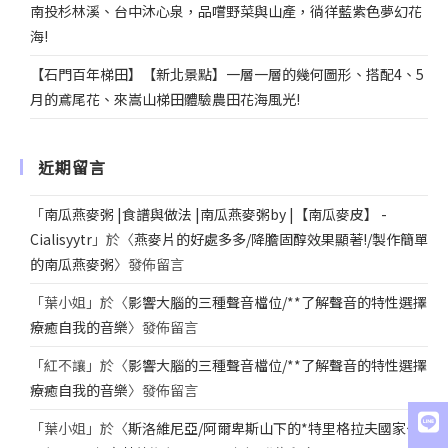
南投杉林溪、台中沐心泉，品嚐野菜與山產，徜徉藍紫色夢幻花
海!
【石門百年梯田】【新北景點】一層一層的幾何圖形、搭配4、5
月的鳶尾花、來嵩山梯田體驗農田花海風光!
近期留言
「
南瓜燕麥粥 |食譜與做法 |南瓜燕麥粥by |【南瓜麥皮】 -
Cialisyytr
」於〈
燕麥片的好處多多/降膽固醇效果顯著!/製作簡單
的南瓜燕麥粥
〉發佈留言
「
葉小姐
」於〈
影響大腦的三種聲音檔位/**了解聲音的特性選擇
療癒自我的音樂
〉發佈留言
「
紅不讓
」於〈
影響大腦的三種聲音檔位/**了解聲音的特性選擇
療癒自我的音樂
〉發佈留言
「
葉小姐
」於〈
斯洛維尼亞/阿爾卑斯山下的*特里格拉夫國家公