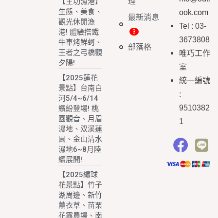
理
【王功漁港】
生態、美食、
ook.com
最新消息
觀光休閒漁
Tel : 03-
港! 體驗搭鐵
3673808
牛車烤鮮蚵、
部落格
王者之弓橋觀
唯巧工作
夕陽!
室
【2025蓮花
統一編號
景點】台南白
:
河5/4~6/14
9510382
繽紛登場! 桃
園觀音、月眉
1
濕地、双溪蓮
園、金山清水
濕地6~8月陸
續展開!
【2025繡球
花景點】竹子
湖周邊、新竹
薰衣草、苗栗
花露農場、南