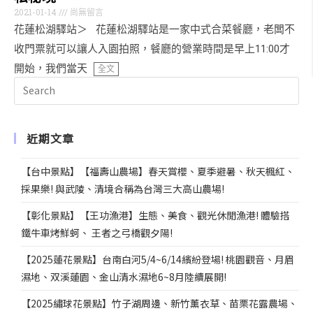
2021-01-14
尚無留言
花蓮松湖驛站＞ 花蓮松湖驛站是一家中式合菜餐廳，老闆不
收門票就可以讓人入園拍照，餐廳的營業時間是早上11:00才
開始，我們當天
全文
近期文章
【台中景點】【福壽山農場】春天賞櫻、夏季避暑、秋天楓紅、
採果樂! 與武陵、清境合稱為台灣三大高山農場!
【彰化景點】【王功漁港】生態、美食、觀光休閒漁港! 體驗搭
鐵牛車烤鮮蚵、 王者之弓橋觀夕陽!
【2025蓮花景點】台南白河5/4~6/14繽紛登場! 桃園觀音、月眉
濕地、双溪蓮園、金山清水濕地6~8月陸續展開!
【2025繡球花景點】竹子湖周邊、新竹薰衣草、苗栗花露農場、