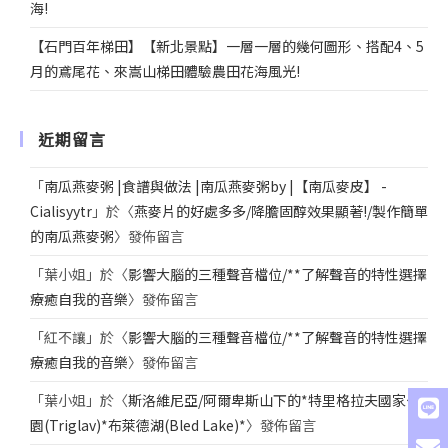
海!
【石門百年梯田】【新北景點】一層一層的幾何圖形、搭配4、5
月的鳶尾花、來嵩山梯田體驗農田花海風光!
近期留言
「
南瓜燕麥粥 |食譜與做法 |南瓜燕麥粥by |【南瓜麥皮】 -
Cialisyytr
」於〈
燕麥片的好處多多/降膽固醇效果顯著!/製作簡單
的南瓜燕麥粥
〉發佈留言
「
葉小姐
」於〈
影響大腦的三種聲音檔位/**了解聲音的特性選擇
療癒自我的音樂
〉發佈留言
「
紅不讓
」於〈
影響大腦的三種聲音檔位/**了解聲音的特性選擇
療癒自我的音樂
〉發佈留言
「
葉小姐
」於〈
斯洛維尼亞/阿爾卑斯山下的*特里格拉夫國家公
園(Triglav)*布萊德湖(Bled Lake)*
〉發佈留言