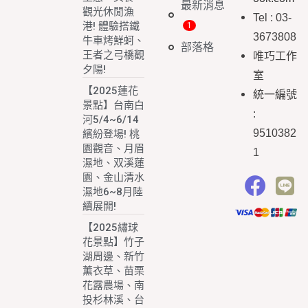
最新消息
觀光休閒漁
Tel : 03-
港! 體驗搭鐵
3673808
牛車烤鮮蚵、
部落格
王者之弓橋觀
唯巧工作
夕陽!
室
【2025蓮花
統一編號
景點】台南白
:
河5/4~6/14
9510382
繽紛登場! 桃
園觀音、月眉
1
濕地、双溪蓮
園、金山清水
濕地6~8月陸
續展開!
【2025繡球
花景點】竹子
湖周邊、新竹
薰衣草、苗栗
花露農場、南
投杉林溪、台