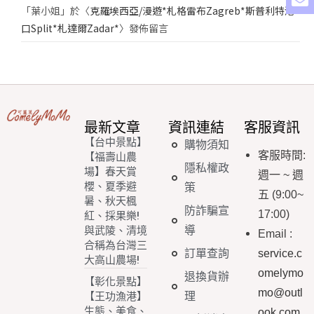
「
葉小姐
」於〈
克羅埃西亞/漫遊*札格雷布Zagreb*斯普利特港
口Split*札達爾Zadar*
〉發佈留言
最新文章
資訊連結
客服資訊
【台中景點】
購物須知
客服時間
:
【福壽山農
隱私權政
場】春天賞
週一
~
週
櫻、夏季避
策
五
(9:00~
暑、秋天楓
防詐騙宣
17:00)
紅、採果樂!
導
與武陵、清境
Email
:
合稱為台灣三
訂單查詢
service.c
大高山農場!
omelymo
退換貨辦
【彰化景點】
mo@outl
理
【王功漁港】
生態、美食、
ook.com