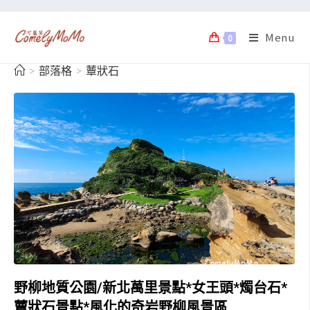
Menu
0
>
部落格
>
蕈狀石
野柳地質公園/新北萬里景點*女王頭*燭台石*
蕈狀石景點*風化的奇岩野柳風景區