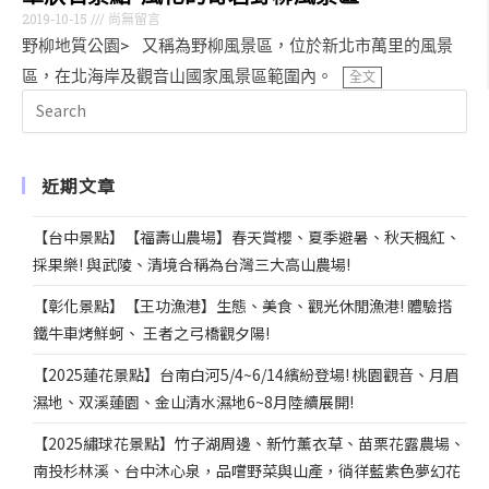
2019-10-15
尚無留言
野柳地質公園> 又稱為野柳風景區，位於新北市萬里的風景
區，在北海岸及觀音山國家風景區範圍內。
全文
近期文章
【台中景點】【福壽山農場】春天賞櫻、夏季避暑、秋天楓紅、
採果樂! 與武陵、清境合稱為台灣三大高山農場!
【彰化景點】【王功漁港】生態、美食、觀光休閒漁港! 體驗搭
鐵牛車烤鮮蚵、 王者之弓橋觀夕陽!
【2025蓮花景點】台南白河5/4~6/14繽紛登場! 桃園觀音、月眉
濕地、双溪蓮園、金山清水濕地6~8月陸續展開!
【2025繡球花景點】竹子湖周邊、新竹薰衣草、苗栗花露農場、
南投杉林溪、台中沐心泉，品嚐野菜與山產，徜徉藍紫色夢幻花