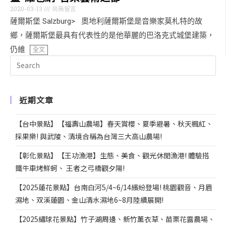
2020-03-13
尚無留言
薩爾斯堡 Salzburg> 奧地利薩爾斯堡是音樂家莫札特的故
鄉，薩爾斯堡最具有代表性的是他華麗的巴洛克式城堡建築，
仍維
全文
近期文章
【台中景點】【福壽山農場】春天賞櫻、夏季避暑、秋天楓紅、
採果樂! 與武陵、清境合稱為台灣三大高山農場!
【彰化景點】【王功漁港】生態、美食、觀光休閒漁港! 體驗搭
鐵牛車烤鮮蚵、 王者之弓橋觀夕陽!
【2025蓮花景點】台南白河5/4~6/14繽紛登場! 桃園觀音、月眉
濕地、双溪蓮園、金山清水濕地6~8月陸續展開!
【2025繡球花景點】竹子湖周邊、新竹薰衣草、苗栗花露農場、