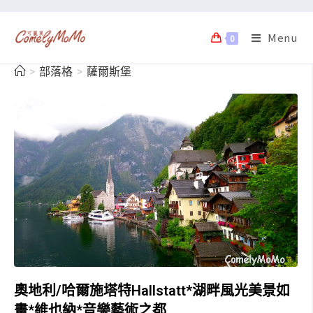
Menu
0
>
部落格
>
薩爾斯堡
奧地利/哈爾施塔特Hallstatt*湖畔風光美景如
畫*維也納*音樂藝術之都