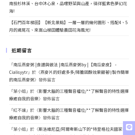
南投杉林溪、台中沐心泉，品嚐野菜與山產，徜徉藍紫色夢幻花
海!
【石門百年梯田】【新北景點】一層一層的幾何圖形、搭配4、5
月的鳶尾花、來嵩山梯田體驗農田花海風光!
近期留言
「
南瓜燕麥粥 |食譜與做法 |南瓜燕麥粥by |【南瓜麥皮】 -
Cialisyytr
」於〈
燕麥片的好處多多/降膽固醇效果顯著!/製作簡單
的南瓜燕麥粥
〉發佈留言
「
葉小姐
」於〈
影響大腦的三種聲音檔位/**了解聲音的特性選擇
療癒自我的音樂
〉發佈留言
「
紅不讓
」於〈
影響大腦的三種聲音檔位/**了解聲音的特性選擇
療癒自我的音樂
〉發佈留言
「
葉小姐
」於〈
斯洛維尼亞/阿爾卑斯山下的*特里格拉夫國家公