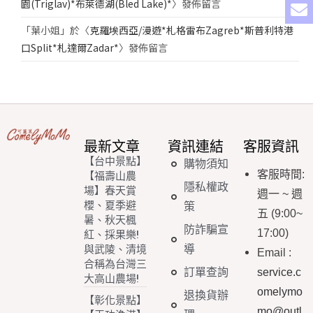
園(Triglav)*布萊德湖(Bled Lake)*
〉發佈留言
「
葉小姐
」於〈
克羅埃西亞/漫遊*札格雷布Zagreb*斯普利特港
口Split*札達爾Zadar*
〉發佈留言
最新文章
資訊連結
客服資訊
【台中景點】
購物須知
客服時間
:
【福壽山農
隱私權政
場】春天賞
週一
~
週
櫻、夏季避
策
五
(9:00~
暑、秋天楓
防詐騙宣
17:00)
紅、採果樂!
導
與武陵、清境
Email
:
合稱為台灣三
訂單查詢
service.c
大高山農場!
omelymo
退換貨辦
【彰化景點】
mo@outl