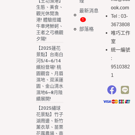
理
【王功漁港】
生態、美食、
ook.com
最新消息
觀光休閒漁
Tel : 03-
港! 體驗搭鐵
3673808
牛車烤鮮蚵、
部落格
王者之弓橋觀
唯巧工作
夕陽!
室
【2025蓮花
統一編號
景點】台南白
:
河5/4~6/14
9510382
繽紛登場! 桃
園觀音、月眉
1
濕地、双溪蓮
園、金山清水
濕地6~8月陸
續展開!
【2025繡球
花景點】竹子
湖周邊、新竹
薰衣草、苗栗
花露農場、南