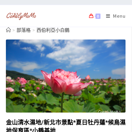
Menu
0
>
部落格
>
西伯利亞小白鶴
金山清水濕地/新北市景點*夏日牡丹蓮*候鳥濕
地保育區*小鶴基地