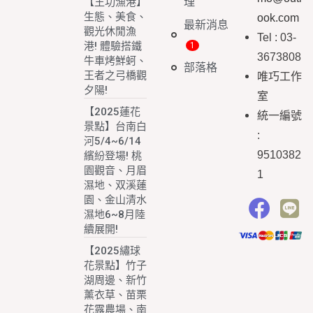
理
【王功漁港】
生態、美食、
ook.com
最新消息
觀光休閒漁
Tel : 03-
港! 體驗搭鐵
3673808
牛車烤鮮蚵、
部落格
王者之弓橋觀
唯巧工作
夕陽!
室
【2025蓮花
統一編號
景點】台南白
:
河5/4~6/14
9510382
繽紛登場! 桃
園觀音、月眉
1
濕地、双溪蓮
園、金山清水
濕地6~8月陸
續展開!
【2025繡球
花景點】竹子
湖周邊、新竹
薰衣草、苗栗
花露農場、南