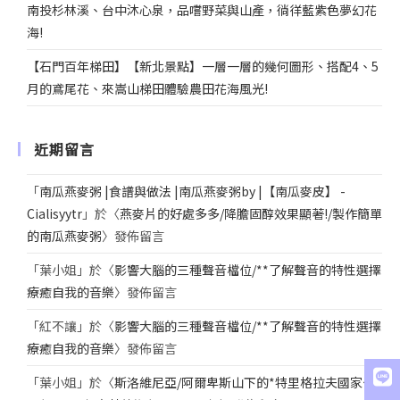
南投杉林溪、台中沐心泉，品嚐野菜與山產，徜徉藍紫色夢幻花
海!
【石門百年梯田】【新北景點】一層一層的幾何圖形、搭配4、5
月的鳶尾花、來嵩山梯田體驗農田花海風光!
近期留言
「
南瓜燕麥粥 |食譜與做法 |南瓜燕麥粥by |【南瓜麥皮】 -
Cialisyytr
」於〈
燕麥片的好處多多/降膽固醇效果顯著!/製作簡單
的南瓜燕麥粥
〉發佈留言
「
葉小姐
」於〈
影響大腦的三種聲音檔位/**了解聲音的特性選擇
療癒自我的音樂
〉發佈留言
「
紅不讓
」於〈
影響大腦的三種聲音檔位/**了解聲音的特性選擇
療癒自我的音樂
〉發佈留言
「
葉小姐
」於〈
斯洛維尼亞/阿爾卑斯山下的*特里格拉夫國家公