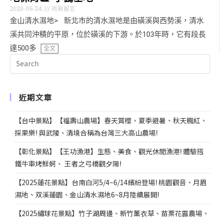
2020-06-24
尚無留言
金山清水濕地> 新北市的清水濕地是由磺溪與西勢溪，清水
溪共同沖積的平原，位於磺溪的下游。於103年時，它有段長
達500多
全文
近期文章
【台中景點】【福壽山農場】春天賞櫻、夏季避暑、秋天楓紅、
採果樂! 與武陵、清境合稱為台灣三大高山農場!
【彰化景點】【王功漁港】生態、美食、觀光休閒漁港! 體驗搭
鐵牛車烤鮮蚵、 王者之弓橋觀夕陽!
【2025蓮花景點】台南白河5/4~6/14繽紛登場! 桃園觀音、月眉
濕地、双溪蓮園、金山清水濕地6~8月陸續展開!
【2025繡球花景點】竹子湖周邊、新竹薰衣草、苗栗花露農場、