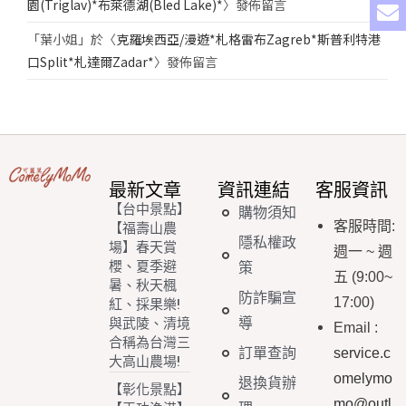
園(Triglav)*布萊德湖(Bled Lake)*
〉發佈留言
「
葉小姐
」於〈
克羅埃西亞/漫遊*札格雷布Zagreb*斯普利特港
口Split*札達爾Zadar*
〉發佈留言
最新文章
資訊連結
客服資訊
【台中景點】
購物須知
客服時間
:
【福壽山農
隱私權政
場】春天賞
週一
~
週
櫻、夏季避
策
五
(9:00~
暑、秋天楓
防詐騙宣
17:00)
紅、採果樂!
導
與武陵、清境
Email
:
合稱為台灣三
訂單查詢
service.c
大高山農場!
omelymo
退換貨辦
【彰化景點】
mo@outl