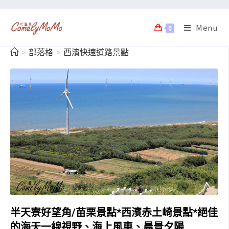
Menu
0
>
部落格
>
西濱快速道路景點
半天寮好望角/苗栗景點*西濱赤土崎景點*絕佳
的海天一線視野、海上風車、晨景夕陽