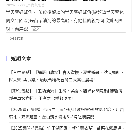
2022-08-22
尚無留言
半天寮好望角> 位於後龍鎮的半天寮好望角(後龍鎮半天寮休
閒文化園區)是苗栗濱海的最高點，有絕佳的視野可欣賞天際
線、海岸線
全文
近期文章
【台中景點】【福壽山農場】春天賞櫻、夏季避暑、秋天楓紅、
採果樂! 與武陵、清境合稱為台灣三大高山農場!
【彰化景點】【王功漁港】生態、美食、觀光休閒漁港! 體驗搭
鐵牛車烤鮮蚵、 王者之弓橋觀夕陽!
【2025蓮花景點】台南白河5/4~6/14繽紛登場! 桃園觀音、月眉
濕地、双溪蓮園、金山清水濕地6~8月陸續展開!
【2025繡球花景點】竹子湖周邊、新竹薰衣草、苗栗花露農場、