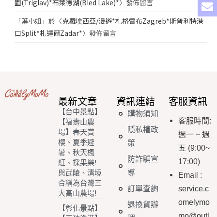
園(Triglav)*布萊德湖(Bled Lake)*
〉發佈留言
「
葉小姐
」於〈
克羅埃西亞/漫遊*札格雷布Zagreb*斯普利特港
口Split*札達爾Zadar*
〉發佈留言
最新文章
資訊連結
客服資訊
【台中景點】
購物須知
客服時間
:
【福壽山農
隱私權政
場】春天賞
週一
~
週
櫻、夏季避
策
五
(9:00~
暑、秋天楓
防詐騙宣
17:00)
紅、採果樂!
導
與武陵、清境
Email
:
合稱為台灣三
訂單查詢
service.c
大高山農場!
omelymo
退換貨辦
【彰化景點】
mo@outl