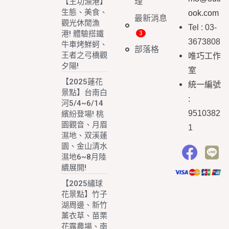
理
【王功漁港】
生態、美食、
ook.com
最新消息
觀光休閒漁
Tel : 03-
港! 體驗搭鐵
3673808
牛車烤鮮蚵、
部落格
王者之弓橋觀
唯巧工作
夕陽!
室
【2025蓮花
統一編號
景點】台南白
:
河5/4~6/14
9510382
繽紛登場! 桃
園觀音、月眉
1
濕地、双溪蓮
園、金山清水
濕地6~8月陸
續展開!
【2025繡球
花景點】竹子
湖周邊、新竹
薰衣草、苗栗
花露農場、南