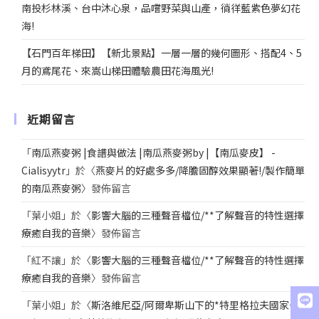
南投杉林溪、台中沐心泉，品嚐野菜與山產，徜徉藍紫色夢幻花
海!
【石門百年梯田】【新北景點】一層一層的幾何圖形、搭配4、5
月的鳶尾花、來嵩山梯田體驗農田花海風光!
近期留言
「
南瓜燕麥粥 |食譜與做法 |南瓜燕麥粥by |【南瓜麥皮】 -
Cialisyytr
」於〈
燕麥片的好處多多/降膽固醇效果顯著!/製作簡單
的南瓜燕麥粥
〉發佈留言
「
葉小姐
」於〈
影響大腦的三種聲音檔位/**了解聲音的特性選擇
療癒自我的音樂
〉發佈留言
「
紅不讓
」於〈
影響大腦的三種聲音檔位/**了解聲音的特性選擇
療癒自我的音樂
〉發佈留言
「
葉小姐
」於〈
斯洛維尼亞/阿爾卑斯山下的*特里格拉夫國家公