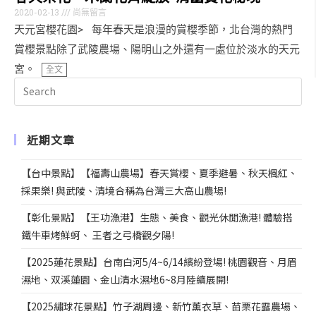
2020-02-13
尚無留言
天元宮櫻花園> 每年春天是浪漫的賞櫻季節，北台灣的熱門
賞櫻景點除了武陵農場、陽明山之外還有一處位於淡水的天元
宮。
全文
近期文章
【台中景點】【福壽山農場】春天賞櫻、夏季避暑、秋天楓紅、
採果樂! 與武陵、清境合稱為台灣三大高山農場!
【彰化景點】【王功漁港】生態、美食、觀光休閒漁港! 體驗搭
鐵牛車烤鮮蚵、 王者之弓橋觀夕陽!
【2025蓮花景點】台南白河5/4~6/14繽紛登場! 桃園觀音、月眉
濕地、双溪蓮園、金山清水濕地6~8月陸續展開!
【2025繡球花景點】竹子湖周邊、新竹薰衣草、苗栗花露農場、