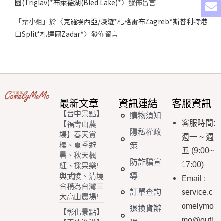
園(Triglav)*布萊德湖(Bled Lake)*
〉發佈留言
「
葉小姐
」於〈
克羅埃西亞/漫遊*札格雷布Zagreb*斯普利特港
口Split*札達爾Zadar*
〉發佈留言
最新文章
資訊連結
客服資訊
【台中景點】
購物須知
客服時間
:
【福壽山農
隱私權政
場】春天賞
週一
~
週
櫻、夏季避
策
五
(9:00~
暑、秋天楓
防詐騙宣
17:00)
紅、採果樂!
導
與武陵、清境
Email
:
合稱為台灣三
訂單查詢
service.c
大高山農場!
omelymo
退換貨辦
【彰化景點】
mo@outl