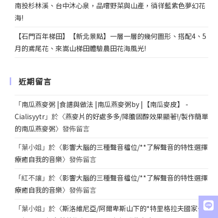
南投杉林溪、台中沐心泉，品嚐野菜與山產，徜徉藍紫色夢幻花
海!
【石門百年梯田】【新北景點】一層一層的幾何圖形、搭配4、5
月的鳶尾花、來嵩山梯田體驗農田花海風光!
近期留言
「
南瓜燕麥粥 |食譜與做法 |南瓜燕麥粥by |【南瓜麥皮】 -
Cialisyytr
」於〈
燕麥片的好處多多/降膽固醇效果顯著!/製作簡單
的南瓜燕麥粥
〉發佈留言
「
葉小姐
」於〈
影響大腦的三種聲音檔位/**了解聲音的特性選擇
療癒自我的音樂
〉發佈留言
「
紅不讓
」於〈
影響大腦的三種聲音檔位/**了解聲音的特性選擇
療癒自我的音樂
〉發佈留言
「
葉小姐
」於〈
斯洛維尼亞/阿爾卑斯山下的*特里格拉夫國家公