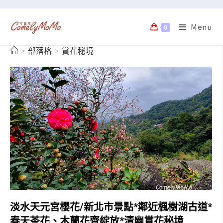
Menu
0
>
部落格
>
賞花秘境
淡水天元宮櫻花/新北市景點*鄰近楓樹湖古道*
春天茶花、木蘭花齊綻放*清幽賞花秘境