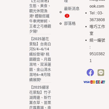
理
【王功漁港】
生態、美食、
ook.com
最新消息
觀光休閒漁
Tel : 03-
港! 體驗搭鐵
3673808
牛車烤鮮蚵、
部落格
王者之弓橋觀
唯巧工作
夕陽!
室
【2025蓮花
統一編號
景點】台南白
:
河5/4~6/14
9510382
繽紛登場! 桃
園觀音、月眉
1
濕地、双溪蓮
園、金山清水
濕地6~8月陸
續展開!
【2025繡球
花景點】竹子
湖周邊、新竹
薰衣草、苗栗
花露農場、南