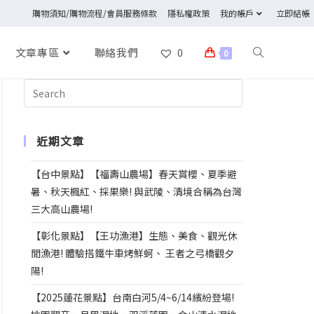
購物須知/購物流程/會員服務條款
隱私權政策
我的帳戶
立即結帳
文章專區
聯絡我們
0
0
近期文章
【台中景點】【福壽山農場】春天賞櫻、夏季避
暑、秋天楓紅、採果樂! 與武陵、清境合稱為台灣
三大高山農場!
【彰化景點】【王功漁港】生態、美食、觀光休
閒漁港! 體驗搭鐵牛車烤鮮蚵、 王者之弓橋觀夕
陽!
【2025蓮花景點】台南白河5/4~6/14繽紛登場!