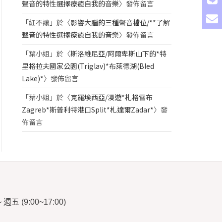
聲音的特性選擇療癒自我的音樂
〉發佈留言
「
紅不讓
」於〈
影響大腦的三種聲音檔位/**了解
聲音的特性選擇療癒自我的音樂
〉發佈留言
「
葉小姐
」於〈
斯洛維尼亞/阿爾卑斯山下的*特
里格拉夫國家公園(Triglav)*布萊德湖(Bled
Lake)*
〉發佈留言
「
葉小姐
」於〈
克羅埃西亞/漫遊*札格雷布
Zagreb*斯普利特港口Split*札達爾Zadar*
〉發
佈留言
~
週五
(9:00~17:00)