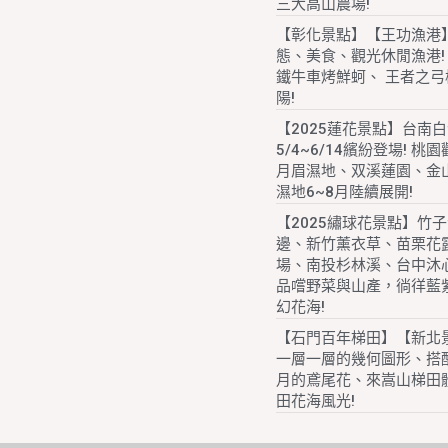
三大高山農場!
【彰化景點】【王功漁港
態、美食、觀光休閒漁港!
鐵牛車烤鮮蚵、 王者之弓
陽!
【2025蓮花景點】台南
5/4~6/14繽紛登場! 桃
月眉濕地、双溪蓮園、金
濕地6~8月陸續展開!
【2025繡球花景點】竹
邊、新竹薰衣草、苗栗花
場、南投杉林溪、台中沐
品嚐野菜與山產，徜徉藍
幻花海!
【石門百年梯田】【新北
一層一層的幾何圖形、搭配
月的鳶尾花、來嵩山梯田
田花海風光!