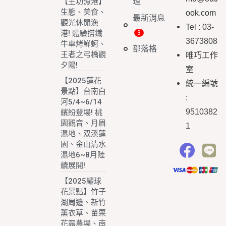
理
【王功漁港】
生態、美食、
ook.com
最新消息
觀光休閒漁
Tel : 03-
港! 體驗搭鐵
3673808
牛車烤鮮蚵、
部落格
王者之弓橋觀
唯巧工作
夕陽!
室
【2025蓮花
統一編號
景點】台南白
:
河5/4~6/14
9510382
繽紛登場! 桃
園觀音、月眉
1
濕地、双溪蓮
園、金山清水
濕地6~8月陸
續展開!
【2025繡球
花景點】竹子
湖周邊、新竹
薰衣草、苗栗
花露農場、南