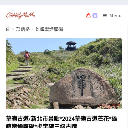
Menu
0
>
部落格
>
雄鎮蠻煙摩碣
草嶺古道/新北市景點*2024草嶺古道芒花*雄
鎮蠻煙摩碣*虎字碑三級古蹟