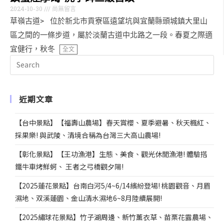
2024-10-30
尚無留言
草嶺古道> 位於新北市貢寮區遠望坑與宜蘭縣頭城鎮大里山
區之間的一條步道，屬於淡蘭古道中北路之一段。春夏之際適
宜健行，秋冬
全文
近期文章
【台中景點】【福壽山農場】春天賞櫻、夏季避暑、秋天楓紅、
採果樂! 與武陵、清境合稱為台灣三大高山農場!
【彰化景點】【王功漁港】生態、美食、觀光休閒漁港! 體驗搭
鐵牛車烤鮮蚵、 王者之弓橋觀夕陽!
【2025蓮花景點】台南白河5/4~6/14繽紛登場! 桃園觀音、月眉
濕地、双溪蓮園、金山清水濕地6~8月陸續展開!
【2025繡球花景點】竹子湖周邊、新竹薰衣草、苗栗花露農場、