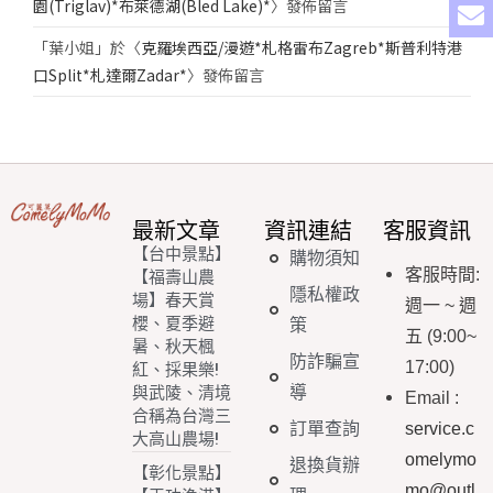
園(Triglav)*布萊德湖(Bled Lake)*
〉發佈留言
「
葉小姐
」於〈
克羅埃西亞/漫遊*札格雷布Zagreb*斯普利特港
口Split*札達爾Zadar*
〉發佈留言
最新文章
資訊連結
客服資訊
【台中景點】
購物須知
客服時間
:
【福壽山農
隱私權政
場】春天賞
週一
~
週
櫻、夏季避
策
五
(9:00~
暑、秋天楓
防詐騙宣
17:00)
紅、採果樂!
導
與武陵、清境
Email
:
合稱為台灣三
訂單查詢
service.c
大高山農場!
omelymo
退換貨辦
【彰化景點】
mo@outl