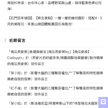
南投杉林溪、台中沐心泉，品嚐野菜與山產，徜徉藍紫色夢幻花
海!
【石門百年梯田】【新北景點】一層一層的幾何圖形、搭配4、5
月的鳶尾花、來嵩山梯田體驗農田花海風光!
近期留言
「
南瓜燕麥粥 |食譜與做法 |南瓜燕麥粥by |【南瓜麥皮】 -
Cialisyytr
」於〈
燕麥片的好處多多/降膽固醇效果顯著!/製作簡單
的南瓜燕麥粥
〉發佈留言
「
葉小姐
」於〈
影響大腦的三種聲音檔位/**了解聲音的特性選擇
療癒自我的音樂
〉發佈留言
「
紅不讓
」於〈
影響大腦的三種聲音檔位/**了解聲音的特性選擇
療癒自我的音樂
〉發佈留言
「
葉小姐
」於〈
斯洛維尼亞/阿爾卑斯山下的*特里格拉夫國家公