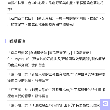
南投杉林溪、台中沐心泉，品嚐野菜與山產，徜徉藍紫色夢幻花
海!
【石門百年梯田】【新北景點】一層一層的幾何圖形、搭配4、5
月的鳶尾花、來嵩山梯田體驗農田花海風光!
近期留言
「
南瓜燕麥粥 |食譜與做法 |南瓜燕麥粥by |【南瓜麥皮】 -
Cialisyytr
」於〈
燕麥片的好處多多/降膽固醇效果顯著!/製作簡單
的南瓜燕麥粥
〉發佈留言
「
葉小姐
」於〈
影響大腦的三種聲音檔位/**了解聲音的特性選擇
療癒自我的音樂
〉發佈留言
「
紅不讓
」於〈
影響大腦的三種聲音檔位/**了解聲音的特性選擇
療癒自我的音樂
〉發佈留言
「
葉小姐
」於〈
斯洛維尼亞/阿爾卑斯山下的*特里格拉夫國家公