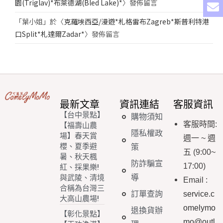
園(Triglav)*布萊德湖(Bled Lake)*
〉發佈留言
「
葉小姐
」於〈
克羅埃西亞/漫遊*札格雷布Zagreb*斯普利特港
口Split*札達爾Zadar*
〉發佈留言
最新文章
資訊連結
客服資訊
【台中景點】
購物須知
客服時間
:
【福壽山農
隱私權政
場】春天賞
週一
~
週
櫻、夏季避
策
五
(9:00~
暑、秋天楓
防詐騙宣
17:00)
紅、採果樂!
導
與武陵、清境
Email
:
合稱為台灣三
訂單查詢
service.c
大高山農場!
omelymo
退換貨辦
【彰化景點】
mo@outl