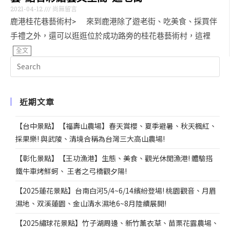
2021-04-12
尚無留言
鹿港桂花巷藝術村> 來到鹿港除了遊老街、吃美食、採買伴
手禮之外，還可以逛逛位於成功路旁的桂花巷藝術村，這裡
全文
近期文章
【台中景點】【福壽山農場】春天賞櫻、夏季避暑、秋天楓紅、
採果樂! 與武陵、清境合稱為台灣三大高山農場!
【彰化景點】【王功漁港】生態、美食、觀光休閒漁港! 體驗搭
鐵牛車烤鮮蚵、 王者之弓橋觀夕陽!
【2025蓮花景點】台南白河5/4~6/14繽紛登場! 桃園觀音、月眉
濕地、双溪蓮園、金山清水濕地6~8月陸續展開!
【2025繡球花景點】竹子湖周邊、新竹薰衣草、苗栗花露農場、