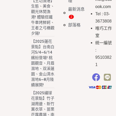
理
【王功漁港】
生態、美食、
ook.com
最新消息
觀光休閒漁
Tel : 03-
港! 體驗搭鐵
3673808
牛車烤鮮蚵、
部落格
王者之弓橋觀
唯巧工作
夕陽!
室
【2025蓮花
統一編號
景點】台南白
:
河5/4~6/14
9510382
繽紛登場! 桃
園觀音、月眉
1
濕地、双溪蓮
園、金山清水
濕地6~8月陸
續展開!
【2025繡球
花景點】竹子
湖周邊、新竹
薰衣草、苗栗
花露農場、南