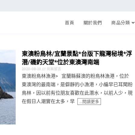
首頁
關於我們
商品分類
東澳粉鳥林/宜蘭景點*台版下龍灣秘境*浮
潛/磯釣天堂*位於東澳灣南端
2020-08-10
尚無留言
東澳粉鳥林漁港> 宜蘭縣蘇澳的粉鳥林漁港，位於
東澳灣的最南端，是僻靜的小漁港，小編早已耳聞粉
鳥林，因以前有位朋友喜歡在此潛水，以前人少，現
在假日人潮實在太多，早
…閱讀更多