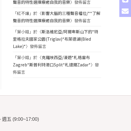
聲音的特性選擇療癒自我的音樂
〉發佈留言
「
紅不讓
」於〈
影響大腦的三種聲音檔位/**了解
聲音的特性選擇療癒自我的音樂
〉發佈留言
「
葉小姐
」於〈
斯洛維尼亞/阿爾卑斯山下的*特
里格拉夫國家公園(Triglav)*布萊德湖(Bled
Lake)*
〉發佈留言
「
葉小姐
」於〈
克羅埃西亞/漫遊*札格雷布
Zagreb*斯普利特港口Split*札達爾Zadar*
〉發
佈留言
~
週五
(9:00~17:00)