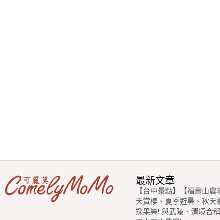
最新文章
【台中景點】【福壽山農
天賞櫻、夏季避暑、秋天
採果樂! 與武陵、清境合