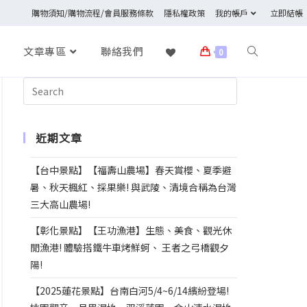
購物須知/購物流程/會員服務條款
隱私權政策
我的帳戶
立即結帳
文章專區
聯絡我們
0
近期文章
【台中景點】【福壽山農場】春天賞櫻、夏季避
暑、秋天楓紅、採果樂! 與武陵、清境合稱為台灣
三大高山農場!
【彰化景點】【王功漁港】生態、美食、觀光休
閒漁港! 體驗搭鐵牛車烤鮮蚵、 王者之弓橋觀夕
陽!
【2025蓮花景點】台南白河5/4~6/14繽紛登場!