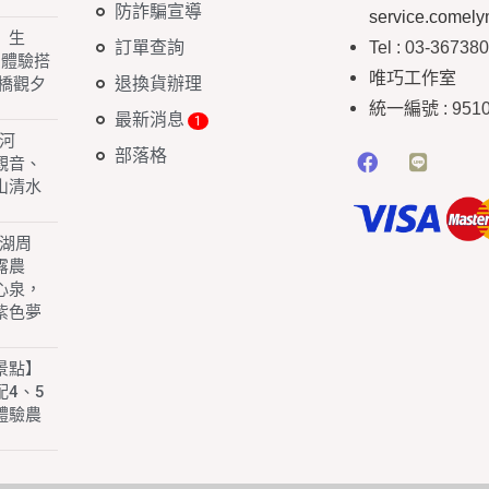
防詐騙宣導
service.comel
】生
訂單查詢
Tel : 03-36738
 體驗搭
唯巧工作室
退換貨辦理
橋觀夕
統一編號
: 951
最新消息
白河
部落格
園觀音、
山清水
子湖周
露農
心泉，
紫色夢
景點】
4、5
體驗農