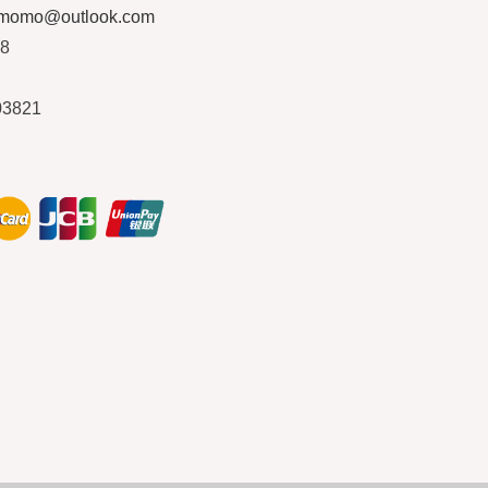
ymomo@outlook.com
08
03821