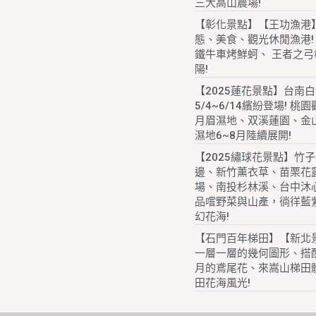
三大高山農場!
【彰化景點】【王功漁港
態、美食、觀光休閒漁港!
鐵牛車烤鮮蚵、 王者之弓
陽!
【2025蓮花景點】台南
5/4~6/14繽紛登場! 桃
月眉濕地、双溪蓮園、金
濕地6~8月陸續展開!
【2025繡球花景點】竹
邊、新竹薰衣草、苗栗花
場、南投杉林溪、台中沐
品嚐野菜與山產，徜徉藍
幻花海!
【石門百年梯田】【新北
一層一層的幾何圖形、搭配
月的鳶尾花、來嵩山梯田
田花海風光!