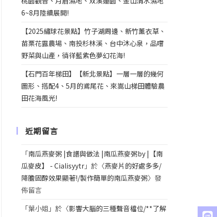
桃園觀音、月眉濕地、双溪蓮園、金山清水濕地
6~8月陸續展開!
【2025繡球花景點】竹子湖周邊、新竹薰衣草、
苗栗花露農場、南投杉林溪、台中沐心泉，品嚐
野菜與山產，徜徉藍紫色夢幻花海!
【石門百年梯田】【新北景點】一層一層的幾何
圖形、搭配4、5月的鳶尾花、來嵩山梯田體驗農
田花海風光!
近期留言
「
南瓜燕麥粥 |食譜與做法 |南瓜燕麥粥by |【南
瓜麥皮】 - Cialisyytr
」於〈
燕麥片的好處多多/
降膽固醇效果顯著!/製作簡單的南瓜燕麥粥
〉發
佈留言
「
葉小姐
」於〈
影響大腦的三種聲音檔位/**了解