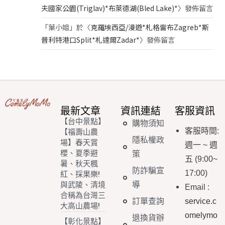
夫國家公園(Triglav)*布萊德湖(Bled Lake)*
〉發佈留言
「
葉小姐
」於〈
克羅埃西亞/漫遊*札格雷布Zagreb*斯
普利特港口Split*札達爾Zadar*
〉發佈留言
最新文章
資訊連結
客服資訊
【台中景點】
購物須知
客服時間
:
【福壽山農
隱私權政
場】春天賞
週一
~
週
櫻、夏季避
策
五
(9:00~
暑、秋天楓
防詐騙宣
17:00)
紅、採果樂!
導
與武陵、清境
Email
:
合稱為台灣三
訂單查詢
service.c
大高山農場!
omelymo
退換貨辦
【彰化景點】