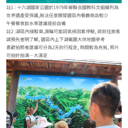
註1 : 十六湖國家公園於1979年被聯合國教科文組織列為
世界遺產受保護,無法任意開發園區內餐廳商店較少
午餐餐食飲水等建議提前自備
註2 :湖區內接駁車,渡輪可能因氣候因素停駛, 欲前往旅客
請預先查明了解, 園區內上下湖範圍大供地圖參考
喜歡拍照者建議可分為2天的行程走, 時間較為充裕, 照片
可拍好拍滿…大滿足