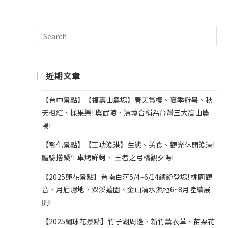
n
a
t
i
v
e
近期文章
:
【台中景點】【福壽山農場】春天賞櫻、夏季避暑、秋
天楓紅、採果樂! 與武陵、清境合稱為台灣三大高山農
場!
【彰化景點】【王功漁港】生態、美食、觀光休閒漁港!
體驗搭鐵牛車烤鮮蚵、 王者之弓橋觀夕陽!
【2025蓮花景點】台南白河5/4~6/14繽紛登場! 桃園觀
音、月眉濕地、双溪蓮園、金山清水濕地6~8月陸續展
開!
【2025繡球花景點】竹子湖周邊、新竹薰衣草、苗栗花