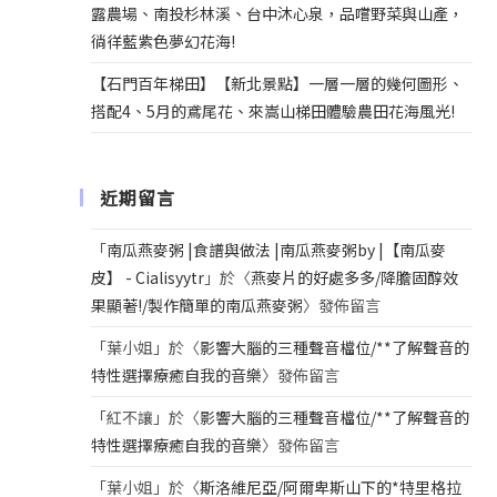
露農場、南投杉林溪、台中沐心泉，品嚐野菜與山產，
徜徉藍紫色夢幻花海!
【石門百年梯田】【新北景點】一層一層的幾何圖形、
搭配4、5月的鳶尾花、來嵩山梯田體驗農田花海風光!
近期留言
「
南瓜燕麥粥 |食譜與做法 |南瓜燕麥粥by |【南瓜麥
皮】 - Cialisyytr
」於〈
燕麥片的好處多多/降膽固醇效
果顯著!/製作簡單的南瓜燕麥粥
〉發佈留言
「
葉小姐
」於〈
影響大腦的三種聲音檔位/**了解聲音的
特性選擇療癒自我的音樂
〉發佈留言
「
紅不讓
」於〈
影響大腦的三種聲音檔位/**了解聲音的
特性選擇療癒自我的音樂
〉發佈留言
「
葉小姐
」於〈
斯洛維尼亞/阿爾卑斯山下的*特里格拉