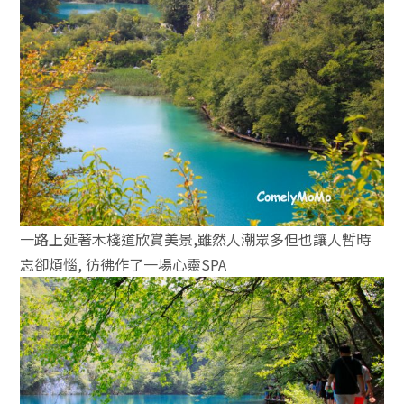
一路上延著木棧道欣賞美景,雖然人潮眾多但也讓人暫時
忘卻煩惱, 彷彿作了一場心靈SPA