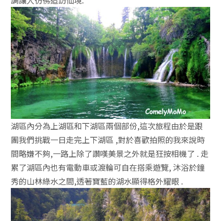
湖區內分為上湖區和下湖區兩個部份,這次旅程由於是跟
團我們挑戰一日走完上下湖區 ,對於喜歡拍照的我來說時
間略嫌不夠,一路上除了讚嘆美景之外就是狂按相機了 . 走
累了湖區內也有電動車或渡輪可自在搭乘遊覽, 沐浴於鐘
秀的山林綠水之間,透著寶藍的湖水顯得格外耀眼 .