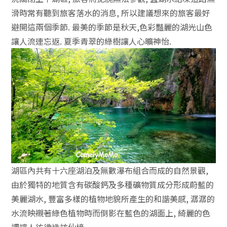
滑時常有聽到旅客落水的消息, 所以建議想來的旅客最好
避開這兩個季節. 最美的季節是秋天,色彩豔麗的湖光山色
讓人流連忘返. 夏季青翠的綠樹讓人心曠神怡.
湖區內共有十六座湖泊及無數瀑布組合而成的自然景觀,
由於獨特的地質含有碳酸鈣及多種礦物質成分形成蔚藍的
美麗湖水, 豐富多樣的植物地貌所產生的和諧美感, 潺潺的
水流映襯著綠色植物時而倒影在藍色的湖面上, 綺麗的色
調讓人彷彿造訪仙境.