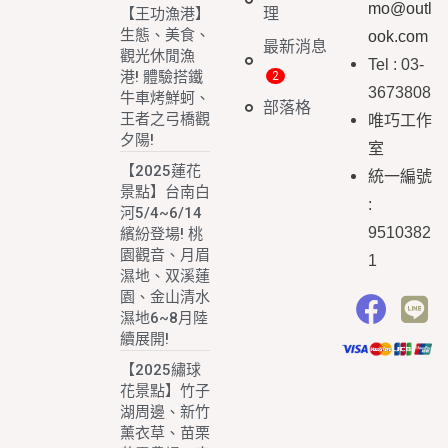
mo@outl
理
【王功漁港】
生態、美食、
ook.com
最新消息
觀光休閒漁
Tel : 03-
港! 體驗搭鐵
3673808
牛車烤鮮蚵、
部落格
王者之弓橋觀
唯巧工作
夕陽!
室
【2025蓮花
統一編號
景點】台南白
:
河5/4~6/14
9510382
繽紛登場! 桃
園觀音、月眉
1
濕地、双溪蓮
園、金山清水
濕地6~8月陸
續展開!
【2025繡球
花景點】竹子
湖周邊、新竹
薰衣草、苗栗