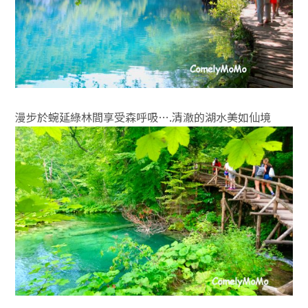
漫步於蜿延綠林間享受森呼吸….清澈的湖水美如仙境