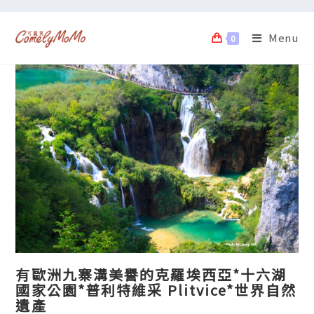
Menu
0
有歐洲九寨溝美譽的克羅埃西亞*十六湖
國家公園*普利特維采 Plitvice*世界自然
遺產