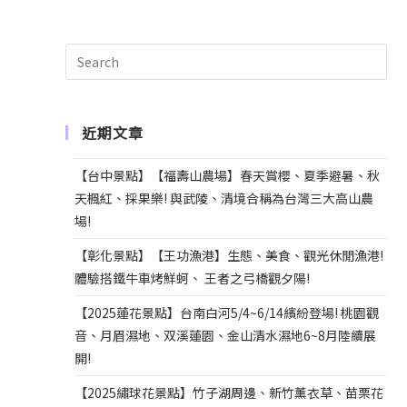
n
a
t
i
v
e
近期文章
:
【台中景點】【福壽山農場】春天賞櫻、夏季避暑、秋
天楓紅、採果樂! 與武陵、清境合稱為台灣三大高山農
場!
【彰化景點】【王功漁港】生態、美食、觀光休閒漁港!
體驗搭鐵牛車烤鮮蚵、 王者之弓橋觀夕陽!
【2025蓮花景點】台南白河5/4~6/14繽紛登場! 桃園觀
音、月眉濕地、双溪蓮園、金山清水濕地6~8月陸續展
開!
【2025繡球花景點】竹子湖周邊、新竹薰衣草、苗栗花