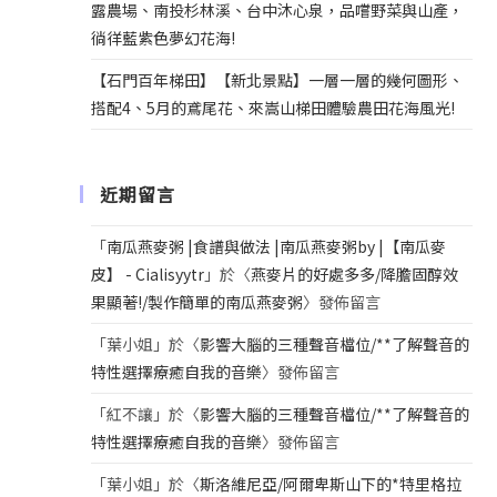
露農場、南投杉林溪、台中沐心泉，品嚐野菜與山產，
徜徉藍紫色夢幻花海!
【石門百年梯田】【新北景點】一層一層的幾何圖形、
搭配4、5月的鳶尾花、來嵩山梯田體驗農田花海風光!
近期留言
「
南瓜燕麥粥 |食譜與做法 |南瓜燕麥粥by |【南瓜麥
皮】 - Cialisyytr
」於〈
燕麥片的好處多多/降膽固醇效
果顯著!/製作簡單的南瓜燕麥粥
〉發佈留言
「
葉小姐
」於〈
影響大腦的三種聲音檔位/**了解聲音的
特性選擇療癒自我的音樂
〉發佈留言
「
紅不讓
」於〈
影響大腦的三種聲音檔位/**了解聲音的
特性選擇療癒自我的音樂
〉發佈留言
「
葉小姐
」於〈
斯洛維尼亞/阿爾卑斯山下的*特里格拉