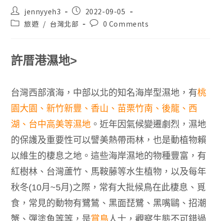
jennyyeh3
2022-09-05
旅遊
/
台灣北部
0 Comments
許厝港濕地
>
台灣西部濱海，中部以北的知名海岸型濕地，有
桃
園大園
、新竹新豐、香山、苗栗竹南、後龍、西
湖、台中高美等濕地
。近年因氣候變遷劇烈，濕地
的保護及重要性可以譬美熱帶雨林，也是動植物賴
以維生的棲息之地。這些海岸濕地的物種豐富，有
紅樹林、台灣蘆竹、馬鞍藤等水生植物，以及每年
秋冬
(10
月
~5
月
)
之際，常有大批候鳥在此棲息、覓
食，常見的動物有鷺鷥、黑面琵鷺、黑嘴鷗、招潮
蟹、彈塗魚等等，是
賞鳥
人士，觀察生態不可錯過