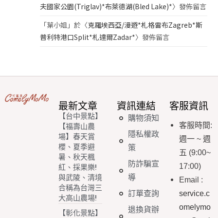
夫國家公園(Triglav)*布萊德湖(Bled Lake)*
〉發佈留言
「
葉小姐
」於〈
克羅埃西亞/漫遊*札格雷布Zagreb*斯
普利特港口Split*札達爾Zadar*
〉發佈留言
最新文章
資訊連結
客服資訊
【台中景點】
購物須知
客服時間
:
【福壽山農
隱私權政
場】春天賞
週一
~
週
櫻、夏季避
策
五
(9:00~
暑、秋天楓
防詐騙宣
17:00)
紅、採果樂!
導
與武陵、清境
Email
:
合稱為台灣三
訂單查詢
service.c
大高山農場!
omelymo
退換貨辦
【彰化景點】