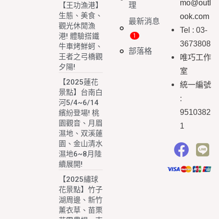
mo@outl
理
【王功漁港】
生態、美食、
ook.com
最新消息
觀光休閒漁
Tel : 03-
港! 體驗搭鐵
3673808
牛車烤鮮蚵、
部落格
王者之弓橋觀
唯巧工作
夕陽!
室
【2025蓮花
統一編號
景點】台南白
:
河5/4~6/14
9510382
繽紛登場! 桃
園觀音、月眉
1
濕地、双溪蓮
園、金山清水
濕地6~8月陸
續展開!
【2025繡球
花景點】竹子
湖周邊、新竹
薰衣草、苗栗