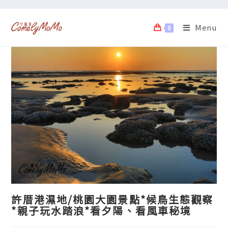
Menu
0
許厝港濕地/桃園大園景點*候鳥生態觀察
*親子玩水踏浪*看夕陽、看風車秘境