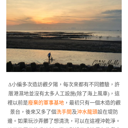
Δ
小編多次造訪觀夕陽，每次來都有不同體驗，許
厝港濕地並沒有太多人工設施
(
除了海上風車
)
，這
裡以前是
廢棄的軍事基地
，最初只有一個木造的觀
景台，後來又多了個
洗手間
及
沖水龍頭
設在堤防
邊。如果玩沙弄髒了想清洗，可以在這裡沖乾淨。