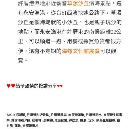
許厝港濕地鄰近觀音
草漯沙丘
濱海景點
，還
有永安漁港，從台61西濱快速公路下
，草漯
沙丘是個海堤狀的小沙丘，也是親子玩沙的
地點，而永安漁港在許厝港的南邊
距離22公
里
，可以順道一遊
用餐或採買魚貨都很方
、
便
，還有不定期的
海螺文化館展覽
可以觀
賞
。
♥♥
給予熱情的按讚分享
♥♥
TAGS
:
招潮蟹
,
許厝港附近景點
,
許厝港風車
,
許厝港藻礁
,
許厝港玩水
,
許厝港生態觀
察
,
許厝港看夕陽
,
紅樹林
,
黑嘴鷗
,
黑面琵鷺
,
彈塗魚
,
踏浪
,
玩水
,
候鳥生態觀察
,
觀
夕陽
,
藻礁
,
許厝港濕地