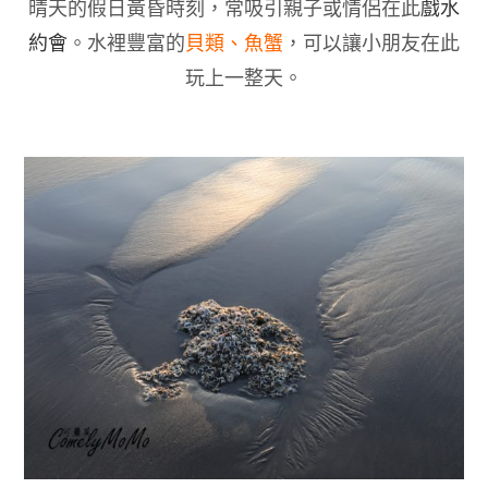
晴天的假日黃昏時刻，常吸引親子或情侶在此
戲水
約會
。水裡豐富的
貝類、魚蟹
，可以讓小朋友在此
玩上一整天。