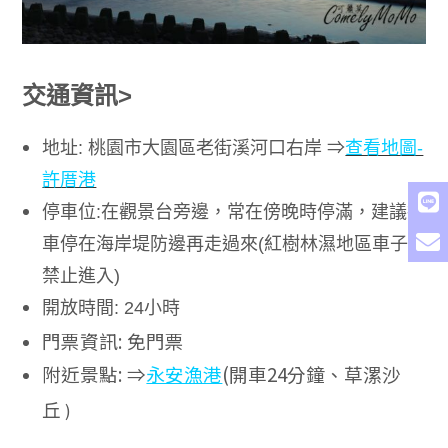
交通資訊
>
地址
:
桃園市大園區老街溪河口右岸 ⇒
查看地圖-
許厝港
停車位
:
在觀景台旁邊
，
常在傍晚時停滿
，
建議把
車停在海岸堤防邊再走過來(紅樹林濕地區車子
禁止進入)
開放時間
: 24
小時
門票資訊: 免門票
附近景點: ⇒
永安漁港
(開車24分鐘
、草漯沙
)
丘