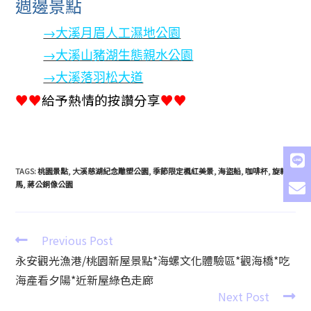
週邊景點
→大溪月眉人工濕地公園
→大溪山豬湖生態親水公園
→大溪落羽松大道
♥♥
給予熱情的按讚分享
♥♥
TAGS
:
桃園景點
,
大溪慈湖紀念雕塑公園
,
季節限定楓紅美景
,
海盜船
,
咖啡杯
,
旋轉木
馬
,
蔣公銅像公園
Previous Post
永安觀光漁港/桃園新屋景點*海螺文化體驗區*觀海橋*吃
海產看夕陽*近新屋綠色走廊
Next Post