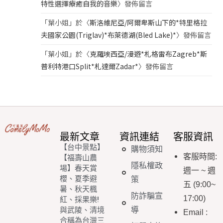
特性選擇療癒自我的音樂
〉發佈留言
「
葉小姐
」於〈
斯洛維尼亞/阿爾卑斯山下的*特里格拉
夫國家公園(Triglav)*布萊德湖(Bled Lake)*
〉發佈留言
「
葉小姐
」於〈
克羅埃西亞/漫遊*札格雷布Zagreb*斯
普利特港口Split*札達爾Zadar*
〉發佈留言
最新文章
資訊連結
客服資訊
【台中景點】
購物須知
客服時間
:
【福壽山農
隱私權政
場】春天賞
週一
~
週
櫻、夏季避
策
五
(9:00~
暑、秋天楓
防詐騙宣
17:00)
紅、採果樂!
導
與武陵、清境
Email
:
合稱為台灣三