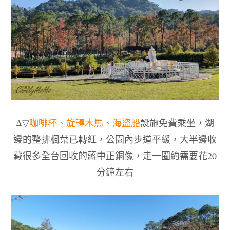
Δ
▽
咖啡杯、旋轉木馬、海盜船
設施免費乘坐，湖
邊的整排楓葉已轉紅，公園內步道平緩，大半邊收
藏很多全台回收的蔣中正銅像
，
走一圈約需要花
20
分鐘左右