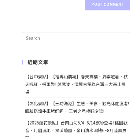
e
r
n
a
t
i
v
e
近期文章
:
【台中景點】【福壽山農場】春天賞櫻、夏季避暑、秋
天楓紅、採果樂! 與武陵、清境合稱為台灣三大高山農
場!
【彰化景點】【王功漁港】生態、美食、觀光休閒漁港!
體驗搭鐵牛車烤鮮蚵、 王者之弓橋觀夕陽!
【2025蓮花景點】台南白河5/4~6/14繽紛登場! 桃園觀
音、月眉濕地、双溪蓮園、金山清水濕地6~8月陸續展