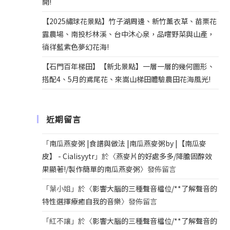
開!
【2025繡球花景點】竹子湖周邊、新竹薰衣草、苗栗花
露農場、南投杉林溪、台中沐心泉，品嚐野菜與山產，
徜徉藍紫色夢幻花海!
【石門百年梯田】【新北景點】一層一層的幾何圖形、
搭配4、5月的鳶尾花、來嵩山梯田體驗農田花海風光!
近期留言
「
南瓜燕麥粥 |食譜與做法 |南瓜燕麥粥by |【南瓜麥
皮】 - Cialisyytr
」於〈
燕麥片的好處多多/降膽固醇效
果顯著!/製作簡單的南瓜燕麥粥
〉發佈留言
「
葉小姐
」於〈
影響大腦的三種聲音檔位/**了解聲音的
特性選擇療癒自我的音樂
〉發佈留言
「
紅不讓
」於〈
影響大腦的三種聲音檔位/**了解聲音的