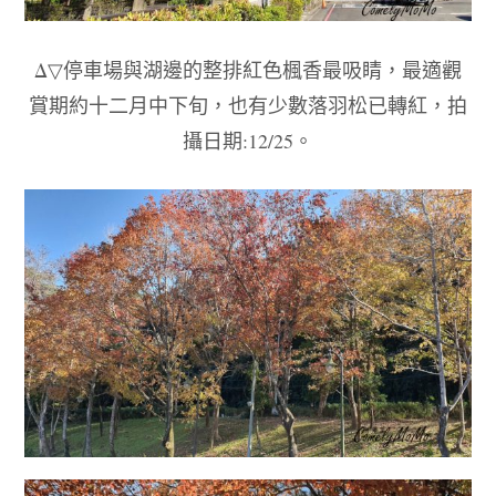
Δ▽
停車場與湖邊的整排紅色楓香最吸睛，最適觀
賞期約十二月中下旬，也有少數落羽松已轉紅，拍
攝日期
:12/25
。