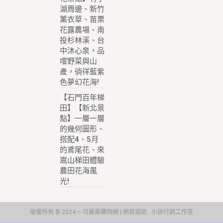
湖周邊、新竹
薰衣草、苗栗
花露農場、南
投杉林溪、台
中沐心泉，品
嚐野菜與山
產，徜徉藍紫
色夢幻花海!
【石門百年梯
田】【新北景
點】一層一層
的幾何圖形、
搭配4、5月
的鳶尾花、來
嵩山梯田體驗
農田花海風
光!
版權所有 © 2024 – 可麗莫購物網 | 網頁協助 :
小訣行銷工作室