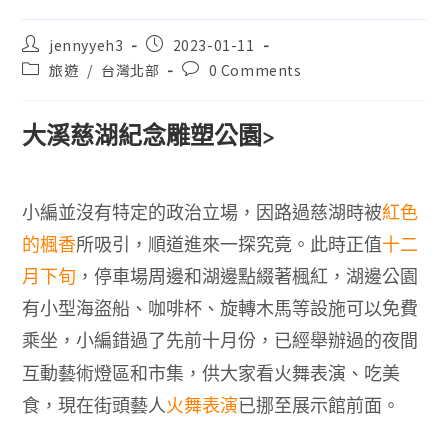
jennyyeh3
2023-01-11
旅遊
/
台灣北部
0 Comments
大溪慈湖紀念雕塑公園
>
小編並沒有特定的政治立場，因路過慈湖時被
紅色
的楓香
所吸引，順道進來一探究竟。此時正值
十二
月下旬
，停車場周邊和湖邊點綴著楓紅，湖邊公園
有小型海盜船、咖啡杯、旋轉木馬等設施可以免費
乘坐，小編錯過了先前十月份
已經舉辦過的夜間
，
互動藝術燈區和市集，供大家看火舞表演、吃美
食，現在街頭藝人
火舞表演
已挪至展示館前面。