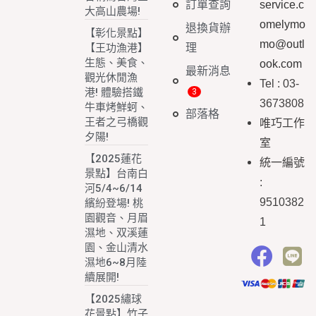
訂單查詢
service.c
大高山農場!
omelymo
退換貨辦
【彰化景點】
mo@outl
理
【王功漁港】
生態、美食、
ook.com
最新消息
觀光休閒漁
Tel : 03-
港! 體驗搭鐵
3673808
牛車烤鮮蚵、
部落格
王者之弓橋觀
唯巧工作
夕陽!
室
【2025蓮花
統一編號
景點】台南白
:
河5/4~6/14
9510382
繽紛登場! 桃
園觀音、月眉
1
濕地、双溪蓮
園、金山清水
濕地6~8月陸
續展開!
【2025繡球
花景點】竹子