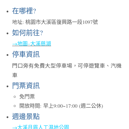
在哪裡
?
地址
:
桃園市大溪區復興路一段
1097
號
如何前往
?
→地圖
–
大溪慈湖
停車資訊
門口旁有免費大型停車場，可停遊覽車、汽機
車
門票資訊
免門票
開放時間:
早上
9:00~17:00 (
週二公休
)
週邊景點
→大溪月眉人工濕地公園