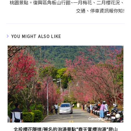
桃園景點。復興區角板山行館~一月梅花、二月櫻花況、
交通、停車資訊報你知!
YOU MIGHT ALSO LIKE
北投櫻花隧道/著名的泡湯景點*春天賞櫻泡湯*爬山