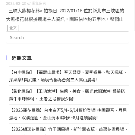
2022-02-23
尚無留言
三峽大熊櫻花林> 拍攝日: 2022/01/15 位於新北市三峽區的
大熊櫻花林根據農場主人資訊，園區佔地約五甲地，整個山
全文
近期文章
【台中景點】【福壽山農場】春天賞櫻、夏季避暑、秋天楓紅、
採果樂! 與武陵、清境合稱為台灣三大高山農場!
【彰化景點】【王功漁港】生態、美食、觀光休閒漁港! 體驗搭
鐵牛車烤鮮蚵、 王者之弓橋觀夕陽!
【2025蓮花景點】台南白河5/4~6/14繽紛登場! 桃園觀音、月眉
濕地、双溪蓮園、金山清水濕地6~8月陸續展開!
【2025繡球花景點】竹子湖周邊、新竹薰衣草、苗栗花露農場、