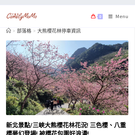
Menu
0
>
部落格
>
大熊櫻花林停車資訊
新北景點/三峽大熊櫻花林花況! 三色櫻、八重
櫻夢幻登場! 被櫻花包圍好浪漫!