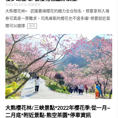
2023-02-04
尚無留言
大熊櫻花林> 武陵農場櫻花的媚力全台知名，想要拿到入場
券可真是一票難求，司馬庫斯的櫻花也不遑多讓! 想要就近賞
櫻可以選擇
全文
大熊櫻花林/三峽景點*2022年櫻花季:從一月~
二月底*附近景點-熊空茶園*停車資訊