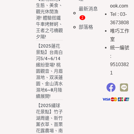
生態、美食、
ook.com
最新消息
觀光休閒漁
Tel : 03-
港! 體驗搭鐵
3673808
牛車烤鮮蚵、
部落格
王者之弓橋觀
唯巧工作
夕陽!
室
【2025蓮花
統一編號
景點】台南白
:
河5/4~6/14
9510382
繽紛登場! 桃
園觀音、月眉
1
濕地、双溪蓮
園、金山清水
濕地6~8月陸
續展開!
【2025繡球
花景點】竹子
湖周邊、新竹
薰衣草、苗栗
花露農場、南