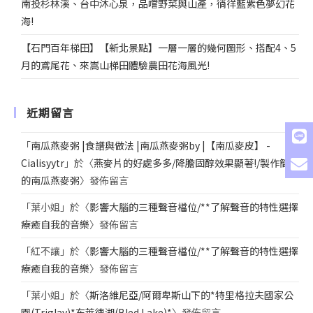
南投杉林溪、台中沐心泉，品嚐野菜與山產，徜徉藍紫色夢幻花
海!
【石門百年梯田】【新北景點】一層一層的幾何圖形、搭配4、5
月的鳶尾花、來嵩山梯田體驗農田花海風光!
近期留言
「
南瓜燕麥粥 |食譜與做法 |南瓜燕麥粥by |【南瓜麥皮】 -
Cialisyytr
」於〈
燕麥片的好處多多/降膽固醇效果顯著!/製作簡單
的南瓜燕麥粥
〉發佈留言
「
葉小姐
」於〈
影響大腦的三種聲音檔位/**了解聲音的特性選擇
療癒自我的音樂
〉發佈留言
「
紅不讓
」於〈
影響大腦的三種聲音檔位/**了解聲音的特性選擇
療癒自我的音樂
〉發佈留言
「
葉小姐
」於〈
斯洛維尼亞/阿爾卑斯山下的*特里格拉夫國家公
園(Triglav)*布萊德湖(Bled Lake)*
〉發佈留言