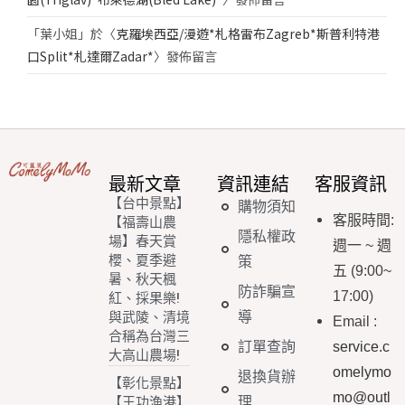
「
葉小姐
」於〈
克羅埃西亞/漫遊*札格雷布Zagreb*斯普利特港
口Split*札達爾Zadar*
〉發佈留言
最新文章
資訊連結
客服資訊
【台中景點】
購物須知
客服時間
:
【福壽山農
隱私權政
場】春天賞
週一
~
週
櫻、夏季避
策
五
(9:00~
暑、秋天楓
防詐騙宣
17:00)
紅、採果樂!
導
與武陵、清境
Email
:
合稱為台灣三
訂單查詢
service.c
大高山農場!
omelymo
退換貨辦
【彰化景點】
mo@outl
理
【王功漁港】