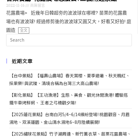
2022-11-16
尚無留言
花露農場> 近幾年日韓超夯的波波球在哪裡? 苗栗的花露農
場也有波波球! 經過修剪後的波波球又圓又大，好看又好拍! 庭
園造
全文
近期文章
【台中景點】【福壽山農場】春天賞櫻、夏季避暑、秋天楓紅、
採果樂! 與武陵、清境合稱為台灣三大高山農場!
【彰化景點】【王功漁港】生態、美食、觀光休閒漁港! 體驗搭
鐵牛車烤鮮蚵、 王者之弓橋觀夕陽!
【2025蓮花景點】台南白河5/4~6/14繽紛登場! 桃園觀音、月眉
濕地、双溪蓮園、金山清水濕地6~8月陸續展開!
【2025繡球花景點】竹子湖周邊、新竹薰衣草、苗栗花露農場、