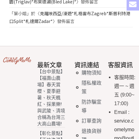
園(Triglav)*布萊德湖(Bled Lake)*
〉發佈留言
「
葉小姐
」於〈
克羅埃西亞/漫遊*札格雷布Zagreb*斯普利特港
口Split*札達爾Zadar*
〉發佈留言
最新文章
資訊連結
客服資訊
【台中景點】
購物須知
客服時間
:
【福壽山農
隱私權政
場】春天賞
週一
~
週
櫻、夏季避
策
五
(9:00~
暑、秋天楓
防詐騙宣
17:00)
紅、採果樂!
導
與武陵、清境
Email
:
合稱為台灣三
訂單查詢
service.c
大高山農場!
omelymo
退換貨辦
【彰化景點】
mo@outl