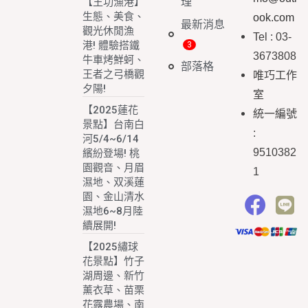
理
【王功漁港】
生態、美食、
ook.com
最新消息
觀光休閒漁
Tel : 03-
港! 體驗搭鐵
3673808
牛車烤鮮蚵、
部落格
王者之弓橋觀
唯巧工作
夕陽!
室
【2025蓮花
統一編號
景點】台南白
:
河5/4~6/14
9510382
繽紛登場! 桃
園觀音、月眉
1
濕地、双溪蓮
園、金山清水
濕地6~8月陸
續展開!
【2025繡球
花景點】竹子
湖周邊、新竹
薰衣草、苗栗
花露農場、南