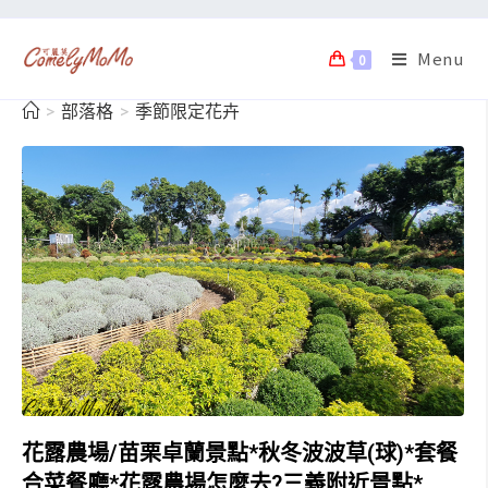
Menu
0
>
部落格
>
季節限定花卉
花露農場/苗栗卓蘭景點*秋冬波波草(球)*套餐
合菜餐廳*花露農場怎麼去?三義附近景點*