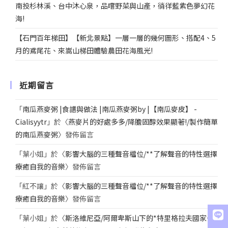
南投杉林溪、台中沐心泉，品嚐野菜與山產，徜徉藍紫色夢幻花
海!
【石門百年梯田】【新北景點】一層一層的幾何圖形、搭配4、5
月的鳶尾花、來嵩山梯田體驗農田花海風光!
近期留言
「
南瓜燕麥粥 |食譜與做法 |南瓜燕麥粥by |【南瓜麥皮】 -
Cialisyytr
」於〈
燕麥片的好處多多/降膽固醇效果顯著!/製作簡單
的南瓜燕麥粥
〉發佈留言
「
葉小姐
」於〈
影響大腦的三種聲音檔位/**了解聲音的特性選擇
療癒自我的音樂
〉發佈留言
「
紅不讓
」於〈
影響大腦的三種聲音檔位/**了解聲音的特性選擇
療癒自我的音樂
〉發佈留言
「
葉小姐
」於〈
斯洛維尼亞/阿爾卑斯山下的*特里格拉夫國家公