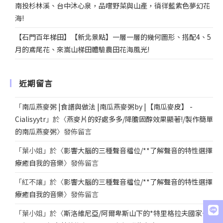
南投杉林溪、台中沐心泉，品嚐野菜與山產，徜徉藍紫色夢幻花
海!
【石門百年梯田】【新北景點】一層一層的幾何圖形、搭配4、5
月的鳶尾花、來嵩山梯田體驗農田花海風光!
近期留言
「
南瓜燕麥粥 |食譜與做法 |南瓜燕麥粥by |【南瓜麥皮】 -
Cialisyytr
」於〈
燕麥片的好處多多/降膽固醇效果顯著!/製作簡單
的南瓜燕麥粥
〉發佈留言
「
葉小姐
」於〈
影響大腦的三種聲音檔位/**了解聲音的特性選擇
療癒自我的音樂
〉發佈留言
「
紅不讓
」於〈
影響大腦的三種聲音檔位/**了解聲音的特性選擇
療癒自我的音樂
〉發佈留言
「
葉小姐
」於〈
斯洛維尼亞/阿爾卑斯山下的*特里格拉夫國家公