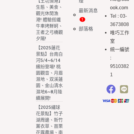
理
【王功漁港】
生態、美食、
ook.com
最新消息
觀光休閒漁
Tel : 03-
港! 體驗搭鐵
3673808
牛車烤鮮蚵、
部落格
王者之弓橋觀
唯巧工作
夕陽!
室
【2025蓮花
統一編號
景點】台南白
:
河5/4~6/14
9510382
繽紛登場! 桃
園觀音、月眉
1
濕地、双溪蓮
園、金山清水
濕地6~8月陸
續展開!
【2025繡球
花景點】竹子
湖周邊、新竹
薰衣草、苗栗
花露農場、南