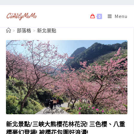
Menu
0
>
部落格
>
新北景點
新北景點/三峽大熊櫻花林花況! 三色櫻、八重
櫻夢幻登場! 被櫻花包圍好浪漫!