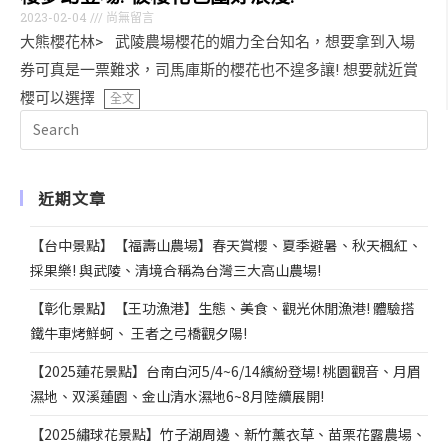
2023-02-04
尚無留言
大熊櫻花林> 武陵農場櫻花的媚力全台知名，想要拿到入場
券可真是一票難求，司馬庫斯的櫻花也不遑多讓! 想要就近賞
櫻可以選擇
全文
近期文章
【台中景點】【福壽山農場】春天賞櫻、夏季避暑、秋天楓紅、
採果樂! 與武陵、清境合稱為台灣三大高山農場!
【彰化景點】【王功漁港】生態、美食、觀光休閒漁港! 體驗搭
鐵牛車烤鮮蚵、 王者之弓橋觀夕陽!
【2025蓮花景點】台南白河5/4~6/14繽紛登場! 桃園觀音、月眉
濕地、双溪蓮園、金山清水濕地6~8月陸續展開!
【2025繡球花景點】竹子湖周邊、新竹薰衣草、苗栗花露農場、