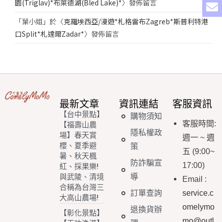
園(Triglav)*布萊德湖(Bled Lake)*
〉發佈留言
「
葉小姐
」於〈
克羅埃西亞/漫遊*札格雷布Zagreb*斯普利特港
口Split*札達爾Zadar*
〉發佈留言
最新文章
資訊連結
客服資訊
【台中景點】
購物須知
客服時間
:
【福壽山農
隱私權政
場】春天賞
週一
~
週
櫻、夏季避
策
五
(9:00~
暑、秋天楓
防詐騙宣
17:00)
紅、採果樂!
導
與武陵、清境
Email
:
合稱為台灣三
訂單查詢
service.c
大高山農場!
omelymo
退換貨辦
【彰化景點】
mo@outl