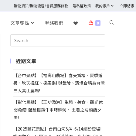
購物須知/購物流程/會員服務條款
隱私權政策
我的帳戶
立即結帳
文章專區
聯絡我們
0
近期文章
【台中景點】【福壽山農場】春天賞櫻、夏季避
暑、秋天楓紅、採果樂! 與武陵、清境合稱為台灣
三大高山農場!
【彰化景點】【王功漁港】生態、美食、觀光休
閒漁港! 體驗搭鐵牛車烤鮮蚵、 王者之弓橋觀夕
陽!
【2025蓮花景點】台南白河5/4~6/14繽紛登場!