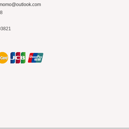
ymomo@outlook.com
08
03821