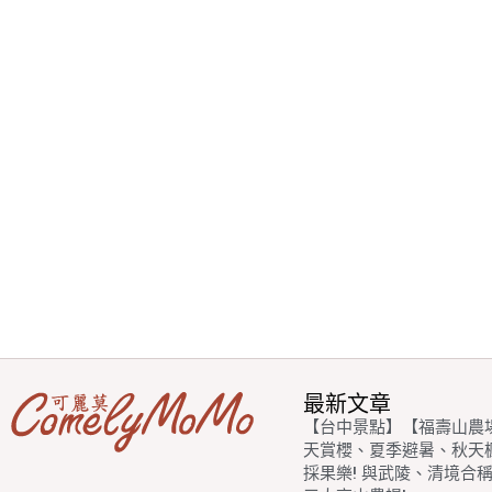
最新文章
【台中景點】【福壽山農
天賞櫻、夏季避暑、秋天
採果樂! 與武陵、清境合