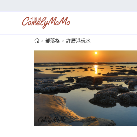
>
部落格
>
許厝港玩水