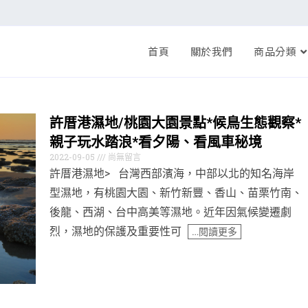
首頁
關於我們
商品分類
許厝港濕地/桃園大園景點*候鳥生態觀察*
親子玩水踏浪*看夕陽、看風車秘境
2022-09-05
尚無留言
許厝港濕地> 台灣西部濱海，中部以北的知名海岸
型濕地，有桃園大園、新竹新豐、香山、苗栗竹南、
後龍、西湖、台中高美等濕地。近年因氣候變遷劇
烈，濕地的保護及重要性可
…閱讀更多