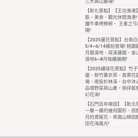
三大高山農場!
【彰化景點】【王功漁港
態、美食、觀光休閒漁港!
鐵牛車烤鮮蚵、 王者之弓
陽!
【2025蓮花景點】台南
5/4~6/14繽紛登場! 桃
月眉濕地、双溪蓮園、金
濕地6~8月陸續展開!
【2025繡球花景點】竹
邊、新竹薰衣草、苗栗花
場、南投杉林溪、台中沐
品嚐野菜與山產，徜徉藍
幻花海!
【石門百年梯田】【新北
一層一層的幾何圖形、搭配
月的鳶尾花、來嵩山梯田
田花海風光!