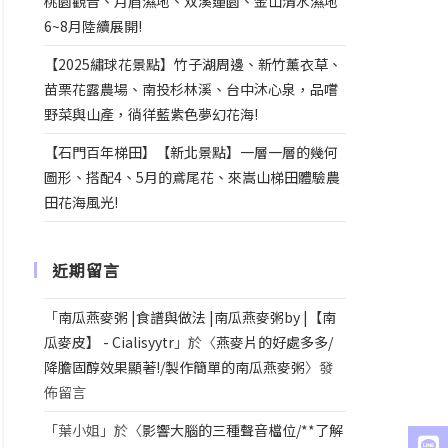
桃園觀音、月眉濕地、双溪蓮園、金山清水濕地
6~8月陸續展開!
【2025繡球花景點】竹子湖周邊、新竹薰衣草、
苗栗花露農場、南投杉林溪、台中沐心泉，品嚐
野菜與山產，徜徉藍紫色夢幻花海!
【石門百年梯田】【新北景點】一層一層的幾何
圖形、搭配4、5月的鳶尾花、來嵩山梯田體驗農
田花海風光!
近期留言
「
南瓜燕麥粥 |食譜與做法 |南瓜燕麥粥by |【南
瓜麥皮】 - Cialisyytr
」於〈
燕麥片的好處多多/
降膽固醇效果顯著!/製作簡單的南瓜燕麥粥
〉發
佈留言
「
葉小姐
」於〈
影響大腦的三種聲音檔位/**了解