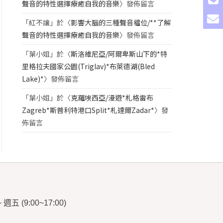
聲音的特性選擇療癒自我的音樂
〉發佈留言
「
紅不讓
」於〈
影響大腦的三種聲音檔位/**了解
聲音的特性選擇療癒自我的音樂
〉發佈留言
「
葉小姐
」於〈
斯洛維尼亞/阿爾卑斯山下的*特
里格拉夫國家公園(Triglav)*布萊德湖(Bled
Lake)*
〉發佈留言
「
葉小姐
」於〈
克羅埃西亞/漫遊*札格雷布
Zagreb*斯普利特港口Split*札達爾Zadar*
〉發
佈留言
~
週五
(9:00~17:00)