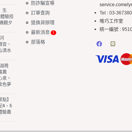
防詐騙宣導
service.comel
】生
訂單查詢
Tel : 03-36738
 體驗搭
唯巧工作室
退換貨辦理
橋觀夕
統一編號
: 951
最新消息
白河
部落格
園觀音、
山清水
子湖周
露農
心泉，
紫色夢
景點】
4、5
體驗農