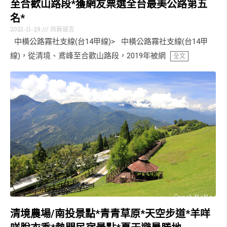
至合歡山路段*獲網友票選全台最美公路第五
名*
2021-11-29
尚無留言
中橫公路霧社支線(台14甲線)> 中橫公路霧社支線(台14甲
線)，從清境、鳶峰至合歡山路段，2019年被網
全文
清境農場/南投景點*青青草原*天空步道*羊咩