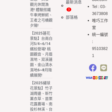
最新消息
觀光休閒漁
Tel : 03-
港! 體驗搭鐵
3673808
牛車烤鮮蚵、
部落格
王者之弓橋觀
唯巧工作
夕陽!
室
【2025蓮花
統一編號
景點】台南白
:
河5/4~6/14
9510382
繽紛登場! 桃
園觀音、月眉
1
濕地、双溪蓮
園、金山清水
濕地6~8月陸
續展開!
【2025繡球
花景點】竹子
湖周邊、新竹
薰衣草、苗栗
花露農場、南
投杉林溪、台