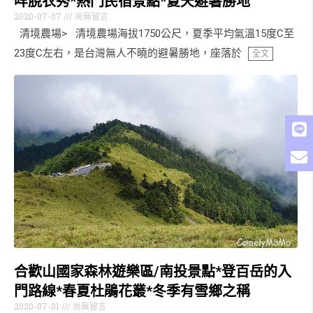
咩脫衣秀*熱門民宿景點*夏天避暑勝地
2020-07-07
尚無留言
清境農場> 清境農場海拔1750公尺，夏季平均氣溫15度C至
23度C左右，是台灣無人不曉的避暑勝地，座落於
全文
合歡山國家森林遊樂區/南投景點*登百岳的入
門路線*春夏杜鵑花叢*冬季有雪鄉之稱
2020-07-01
尚無留言