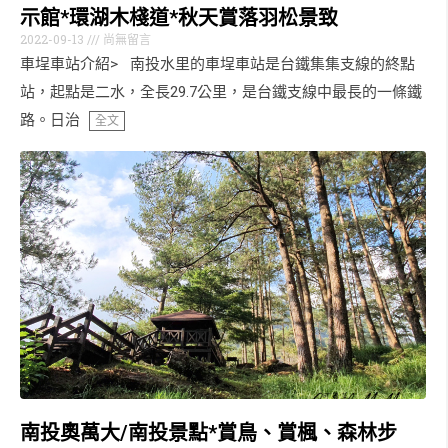
示館*環湖木棧道*秋天賞落羽松景致
2022-09-13
尚無留言
車埕車站介紹> 南投水里的車埕車站是台鐵集集支線的終點
站，起點是二水，全長29.7公里，是台鐵支線中最長的一條鐵
路。日治
全文
南投奧萬大/南投景點*賞鳥、賞楓、森林步