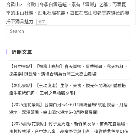
合歡山> 合歡山冬季白雪皚皚，素有「雪鄉」之稱；而春夏
季的玉山杜鵑、紅毛杜鵑花叢，每每在高山峻嶺雲霧繚繞的襯
托下獨具魅力
全文
近期文章
【台中景點】【福壽山農場】春天賞櫻、夏季避暑、秋天楓紅、
採果樂! 與武陵、清境合稱為台灣三大高山農場!
【彰化景點】【王功漁港】生態、美食、觀光休閒漁港! 體驗搭
鐵牛車烤鮮蚵、 王者之弓橋觀夕陽!
【2025蓮花景點】台南白河5/4~6/14繽紛登場! 桃園觀音、月眉
濕地、双溪蓮園、金山清水濕地6~8月陸續展開!
【2025繡球花景點】竹子湖周邊、新竹薰衣草、苗栗花露農場、
南投杉林溪、台中沐心泉，品嚐野菜與山產，徜徉藍紫色夢幻花