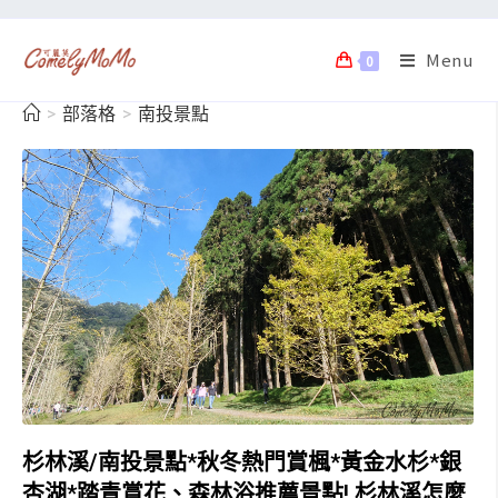
Menu
0
>
部落格
>
南投景點
杉林溪/南投景點*秋冬熱門賞楓*黃金水杉*銀
杏湖*踏青賞花、森林浴推薦景點! 杉林溪怎麼