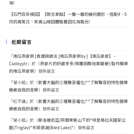
海!
【石門百年梯田】【新北景點】一層一層的幾何圖形、搭配4、5
月的鳶尾花、來嵩山梯田體驗農田花海風光!
近期留言
「
南瓜燕麥粥 |食譜與做法 |南瓜燕麥粥by |【南瓜麥皮】 -
Cialisyytr
」於〈
燕麥片的好處多多/降膽固醇效果顯著!/製作簡單
的南瓜燕麥粥
〉發佈留言
「
葉小姐
」於〈
影響大腦的三種聲音檔位/**了解聲音的特性選擇
療癒自我的音樂
〉發佈留言
「
紅不讓
」於〈
影響大腦的三種聲音檔位/**了解聲音的特性選擇
療癒自我的音樂
〉發佈留言
「
葉小姐
」於〈
斯洛維尼亞/阿爾卑斯山下的*特里格拉夫國家公
園(Triglav)*布萊德湖(Bled Lake)*
〉發佈留言