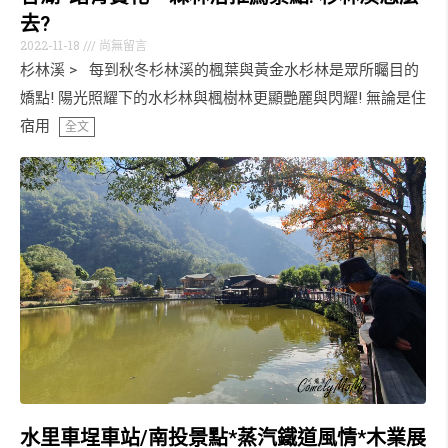
去?
2022-11-18
尚無留言
杉林溪 > 每到秋冬杉林溪的楓葉與黃金水杉林是眾所矚目的
嬌點! 陽光照耀下的水杉林與楓樹林更顯艷麗與閃耀! 無論是住
宿用
全文
水里車埕車站/南投景點*蒸汽鐵道風情*木業展