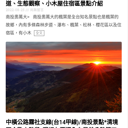
道、生態觀察、小木屋住宿區景點介紹
2022-08-25
尚無留言
南投奧萬大> 南投奧萬大的楓葉是全台知名景點也是楓葉的
故鄉，內有多條森林步道、瀑布、楓葉、松林、櫻花區以及住
宿區，有小木
全文
中橫公路霧社支線(台14甲線)/南投景點*清境