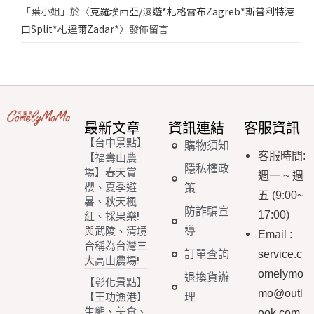
「
葉小姐
」於〈
克羅埃西亞/漫遊*札格雷布Zagreb*斯普利特港
口Split*札達爾Zadar*
〉發佈留言
最新文章
資訊連結
客服資訊
【台中景點】
購物須知
客服時間
:
【福壽山農
隱私權政
場】春天賞
週一
~
週
櫻、夏季避
策
五
(9:00~
暑、秋天楓
防詐騙宣
17:00)
紅、採果樂!
導
與武陵、清境
Email
:
合稱為台灣三
訂單查詢
service.c
大高山農場!
omelymo
退換貨辦
【彰化景點】
mo@outl
理
【王功漁港】
生態、美食、
ook.com